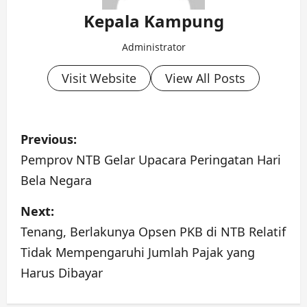
Kepala Kampung
Administrator
Visit Website
View All Posts
P
Previous:
o
Pemprov NTB Gelar Upacara Peringatan Hari
Bela Negara
s
Next:
t
Tenang, Berlakunya Opsen PKB di NTB Relatif
n
Tidak Mempengaruhi Jumlah Pajak yang
a
Harus Dibayar
v