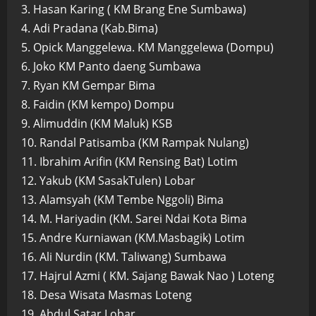
3. Hasan Karing ( KM Brang Ene Sumbawa)
4. Adi Pradana (Kab.Bima)
5. Opick Manggelewa. KM Manggelewa (Dompu)
6. Joko KM Panto daeng Sumbawa
7. Ryan KM Gempar Bima
8. Faidin (KM kempo) Dompu
9. Alimuddin (KM Maluk) KSB
10. Randal Patisamba (KM Rampak Nulang)
11. Ibrahim Arifin (KM Rensing Bat) Lotim
12. Yakub (KM SasakTulen) Lobar
13. Alamsyah (KM Tembe Nggoli) Bima
14. M. Hariyadin (KM. Sarei Ndai Kota Bima
15. Andre Kurniawan (KM.Masbagik) Lotim
16. Ali Nurdin (KM. Taliwang) Sumbawa
17. Hajrul Azmi ( KM. Sajang Bawak Nao ) Loteng
18. Desa Wisata Masmas Loteng
19. Abdul Satar Lobar