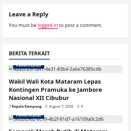
i
Leave a Reply
g
You must be
logged in
to post a comment.
a
t
BERITA TERKAIT
i
Pemerintahan
o
Wakil Wali Kota Mataram Lepas
n
Kontingen Pramuka ke Jambore
Nasional XII Cibubur
Kepala Kampung
August 7, 2026
0
Pemerintahan