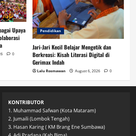
bagai Upaya
Pendidikan
olaborasi
a
Jari-Jari Kecil Belajar Mengetik dan
Berkreasi: Kisah Literasi Digital di
26
0
Gerimax Indah
Lalu Rosmawan
August 6, 2026
0
KONTRIBUTOR
1. Muhammad Safwan (Kota Mataram)
2. Jumaili (Lombok Tengah)
3. Hasan Karing ( KM Brang Ene Sumbawa)
4. Adi Pradana (Kab.Bima)