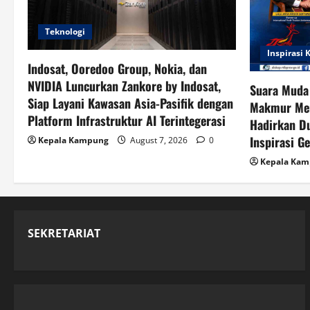
Teknologi
Inspirasi
Indosat, Ooredoo Group, Nokia, dan
NVIDIA Luncurkan Zankore by Indosat,
Suara Muda
Siap Layani Kawasan Asia-Pasifik dengan
Makmur Men
Platform Infrastruktur AI Terintegerasi
Hadirkan Du
Inspirasi G
Kepala Kampung
August 7, 2026
0
Kepala Ka
SEKRETARIAT