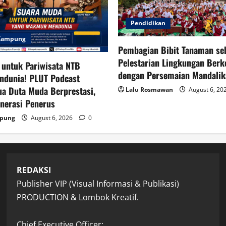
Pendidikan
 Kampung
Pembagian Bibit Tanaman se
Pelestarian Lingkungan Berk
 untuk Pariwisata NTB
dengan Persemaian Mandalik
dunia! PLUT Podcast
a Duta Muda Berprestasi,
Lalu Rosmawan
August 6, 20
enerasi Penerus
mpung
August 6, 2026
0
REDAKSI
Publisher VIP (Visual Informasi & Publikasi)
PRODUCTION & Lombok Kreatif.
Chief Executive Officer: