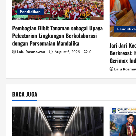
i
Pendidikan
o
Pembagian Bibit Tanaman sebagai Upaya
Pendidik
n
Pelestarian Lingkungan Berkolaborasi
dengan Persemaian Mandalika
Jari-Jari Ke
Berkreasi: K
Lalu Rosmawan
August 6, 2026
0
Gerimax In
Lalu Rosm
BACA JUGA