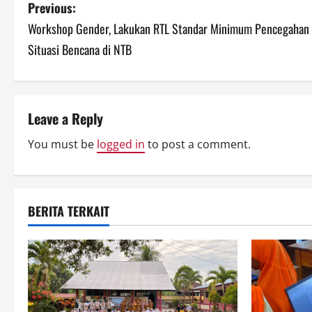
P
Previous:
Workshop Gender, Lakukan RTL Standar Minimum Pencegahan
o
Situasi Bencana di NTB
s
t
Leave a Reply
n
You must be
logged in
to post a comment.
a
v
i
BERITA TERKAIT
g
a
t