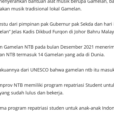
B menyerahkan bantuan alat musik berupa Gamelan, 
kan musik tradisional lokal Gamelan.
estu dari pimpinan pak Gubernur pak Sekda dan hari i
n” Jelas Kadis Dikbud Furqon di Johor Bahru Malay
an Gamelan NTB pada bulan Desember 2021 meneri
an NTB termasuk 14 Gamelan yang ada di Dunia.
akuannya dari UNESCO bahwa gamelan ntb itu masuk
prov NTB memiliki program repatriasi Student untuk
yang sudah lulus dan bekerja.
rima program repatriasi studen untuk anak-anak Indo