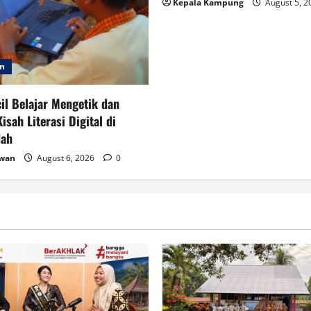
Kepala Kampung
August 5, 
an
cil Belajar Mengetik dan
isah Literasi Digital di
dah
awan
August 6, 2026
0