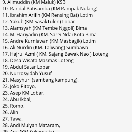
9. Alimuddin (KM Maluk) KSB
10. Randal Patisamba (KM Rampak Nulang)
11. Ibrahim Arifin (KM Rensing Bat) Lotim
12. Yakub (KM SasakTulen) Lobar
13. Alamsyah (KM Tembe Nggoli) Bima
14. M. Hariyadin (KM. Sarei Ndai Kota Bima
15. Andre Kurniawan (KM.Masbagik) Lotim
16. Ali Nurdin (KM. Taliwang) Sumbawa
17. Hajrul Azmi ( KM. Sajang Bawak Nao ) Loteng
18. Desa Wisata Masmas Loteng
19. Abdul Satar Lobar
20. Nurrosyidah Yusuf
21. Masyhuri (sambang kampung),
22. Joko Pitoyo,
23. Asep KM Lobar,
24. Abu Ikbal,
25. Romo.
26. Alin
27. Tawa,
28. Andi Mulyan Mataram,
29. Asri (KM Sukamulia),