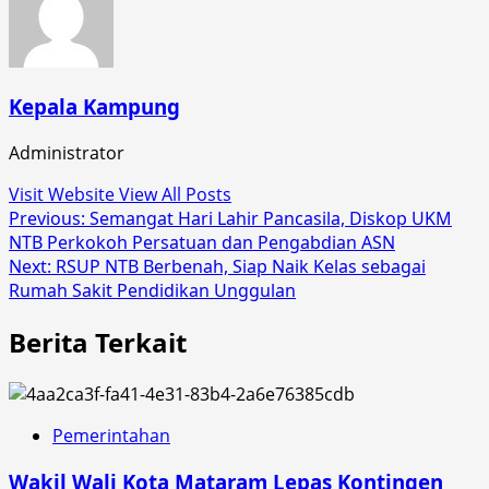
Kepala Kampung
Administrator
Visit Website
View All Posts
Post
Previous:
Semangat Hari Lahir Pancasila, Diskop UKM
NTB Perkokoh Persatuan dan Pengabdian ASN
navigation
Next:
RSUP NTB Berbenah, Siap Naik Kelas sebagai
Rumah Sakit Pendidikan Unggulan
Berita Terkait
Pemerintahan
Wakil Wali Kota Mataram Lepas Kontingen