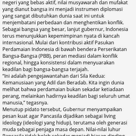
negeri yang bebas aktif, nilai musyawarah dan mufakat
yang dianut bangsa ini menjadi instrumen diplomasi
yang sangat dibutuhkan dunia saat ini untuk
menjembatani perbedaan dan menghentikan konflik.
Sebagai bangsa yang besar, lanjut gubernur, Indonesia
terus menunjukkan kepemimpinan nyata di kancah
internasional. Mulai dari kontribusi aktif Pasukan
Perdamaian Indonesia di bawah bendera Perserikatan
Bangsa-Bangsa (PBB), peran mediasi dalam konflik
regional, hingga konsistensi dalam menyuarakan
keadilan bagi bangsa-bangsa terjajah.
“Ini adalah pengejawantahan dari Sila Kedua:
Kemanusiaan yang Adil dan Beradab. Kita ingin dunia
melihat bahwa perdamaian bukan sekadar ketiadaan
perang, melainkan hadirnya keadilan bagi seluruh umat
manusia,” tegasnya.
Menutup pidato tersebut, Gubernur menyampaikan
pesan kuat agar Pancasila dijadikan sebagai living
ideology (ideologi yang hidup), terutama oleh generasi
muda sebagai penjaga masa depan. Nilai-nilai luhur
Pancasila tidak boleh sekadar menjadi hiasan dinding