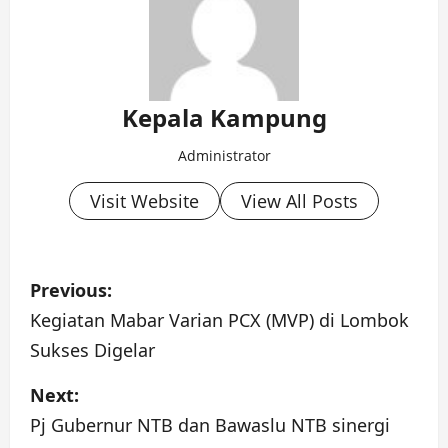
Kepala Kampung
Administrator
Visit Website
View All Posts
P
Previous:
o
Kegiatan Mabar Varian PCX (MVP) di Lombok
Sukses Digelar
s
Next:
t
Pj Gubernur NTB dan Bawaslu NTB sinergi
n