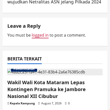
wujudkan Netralitas ASN jelang Pilkada 2024
a
v
Leave a Reply
i
You must be
logged in
to post a comment.
g
a
BERITA TERKAIT
t
Pemerintahan
i
o
Wakil Wali Kota Mataram Lepas
Kontingen Pramuka ke Jambore
n
Nasional XII Cibubur
Kepala Kampung
August 7, 2026
0