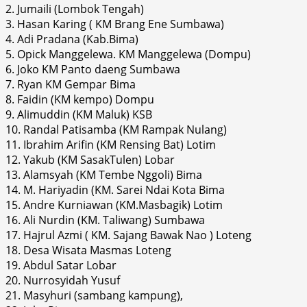
2. Jumaili (Lombok Tengah)
3. Hasan Karing ( KM Brang Ene Sumbawa)
4. Adi Pradana (Kab.Bima)
5. Opick Manggelewa. KM Manggelewa (Dompu)
6. Joko KM Panto daeng Sumbawa
7. Ryan KM Gempar Bima
8. Faidin (KM kempo) Dompu
9. Alimuddin (KM Maluk) KSB
10. Randal Patisamba (KM Rampak Nulang)
11. Ibrahim Arifin (KM Rensing Bat) Lotim
12. Yakub (KM SasakTulen) Lobar
13. Alamsyah (KM Tembe Nggoli) Bima
14. M. Hariyadin (KM. Sarei Ndai Kota Bima
15. Andre Kurniawan (KM.Masbagik) Lotim
16. Ali Nurdin (KM. Taliwang) Sumbawa
17. Hajrul Azmi ( KM. Sajang Bawak Nao ) Loteng
18. Desa Wisata Masmas Loteng
19. Abdul Satar Lobar
20. Nurrosyidah Yusuf
21. Masyhuri (sambang kampung),