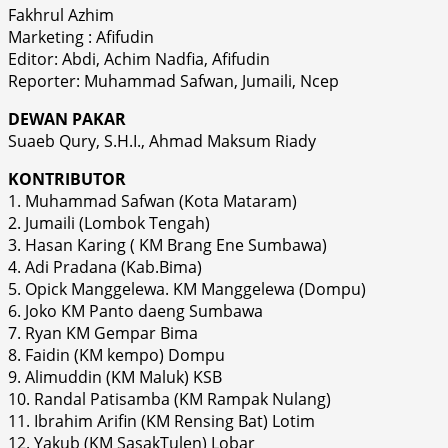
Fakhrul Azhim
Marketing : Afifudin
Editor: Abdi, Achim Nadfia, Afifudin
Reporter: Muhammad Safwan, Jumaili, Ncep
DEWAN PAKAR
Suaeb Qury, S.H.I., Ahmad Maksum Riady
KONTRIBUTOR
1. Muhammad Safwan (Kota Mataram)
2. Jumaili (Lombok Tengah)
3. Hasan Karing ( KM Brang Ene Sumbawa)
4. Adi Pradana (Kab.Bima)
5. Opick Manggelewa. KM Manggelewa (Dompu)
6. Joko KM Panto daeng Sumbawa
7. Ryan KM Gempar Bima
8. Faidin (KM kempo) Dompu
9. Alimuddin (KM Maluk) KSB
10. Randal Patisamba (KM Rampak Nulang)
11. Ibrahim Arifin (KM Rensing Bat) Lotim
12. Yakub (KM SasakTulen) Lobar