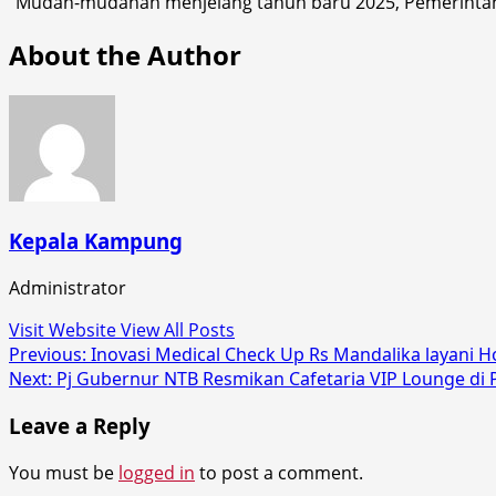
“Mudah-mudahan menjelang tahun baru 2025, Pemerintah 
About the Author
Kepala Kampung
Administrator
Visit Website
View All Posts
Post
Previous:
Inovasi Medical Check Up Rs Mandalika layani 
Next:
Pj Gubernur NTB Resmikan Cafetaria VIP Lounge d
navigation
Leave a Reply
You must be
logged in
to post a comment.