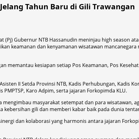
Jelang Tahun Baru di Gili Trawangan
at (Pj) Gubernur NTB Hassanudin meninjau high season ata
astikan keamanan dan kenyamanan wisatawan mancanegara 
n memantau kesiapan setiap Pos Keamanan, Pos Kesehatan,
sten II Setda Provinsi NTB, Kadis Perhubungan, Kadis Komi
dis PMPTSP, Karo Adpim, serta jajaran Forkopimda KLU.
a mengimbau masyarakat setempat dan para wisatawan, ag
 kebersihan gili dan memberi kabar baik pada dunia tenta
inergi dan kolaborasi yang harmonis antara jajaran Fork