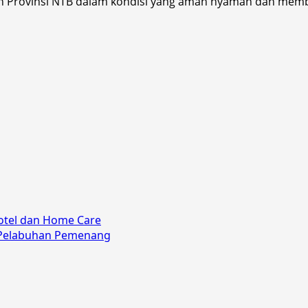
Provinsi NTB dalam kondisi yang aman nyaman dan member
Hotel dan Home Care
i Pelabuhan Pemenang