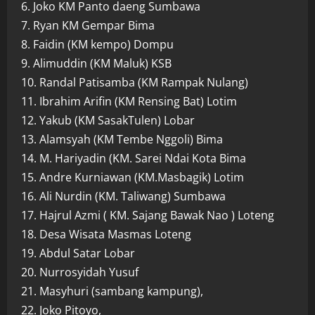
6. Joko KM Panto daeng Sumbawa
7. Ryan KM Gempar Bima
8. Faidin (KM kempo) Dompu
9. Alimuddin (KM Maluk) KSB
10. Randal Patisamba (KM Rampak Nulang)
11. Ibrahim Arifin (KM Rensing Bat) Lotim
12. Yakub (KM SasakTulen) Lobar
13. Alamsyah (KM Tembe Nggoli) Bima
14. M. Hariyadin (KM. Sarei Ndai Kota Bima
15. Andre Kurniawan (KM.Masbagik) Lotim
16. Ali Nurdin (KM. Taliwang) Sumbawa
17. Hajrul Azmi ( KM. Sajang Bawak Nao ) Loteng
18. Desa Wisata Masmas Loteng
19. Abdul Satar Lobar
20. Nurrosyidah Yusuf
21. Masyhuri (sambang kampung),
22. Joko Pitoyo,