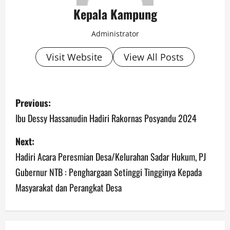
Kepala Kampung
Administrator
Visit Website
View All Posts
P
Previous:
o
Ibu Dessy Hassanudin Hadiri Rakornas Posyandu 2024
s
Next:
Hadiri Acara Peresmian Desa/Kelurahan Sadar Hukum, PJ
t
Gubernur NTB : Penghargaan Setinggi Tingginya Kepada
n
Masyarakat dan Perangkat Desa
a
v