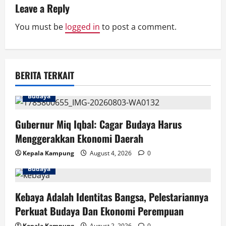
Leave a Reply
i
You must be
logged in
to post a comment.
g
a
BERITA TERKAIT
t
i
Budaya
o
Gubernur Miq Iqbal: Cagar Budaya Harus
Menggerakkan Ekonomi Daerah
n
Kepala Kampung
August 4, 2026
0
Budaya
Kebaya Adalah Identitas Bangsa, Pelestariannya
Perkuat Budaya Dan Ekonomi Perempuan
Kepala Kampung
August 2, 2026
0