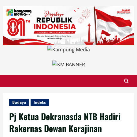
Skip
to
content
Budaya
Indeks
Pj Ketua Dekranasda NTB Hadiri
Rakernas Dewan Kerajinan