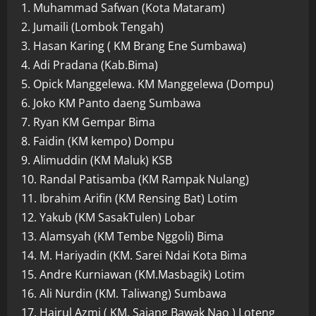
1. Muhammad Safwan (Kota Mataram)
2. Jumaili (Lombok Tengah)
3. Hasan Karing ( KM Brang Ene Sumbawa)
4. Adi Pradana (Kab.Bima)
5. Opick Manggelewa. KM Manggelewa (Dompu)
6. Joko KM Panto daeng Sumbawa
7. Ryan KM Gempar Bima
8. Faidin (KM kempo) Dompu
9. Alimuddin (KM Maluk) KSB
10. Randal Patisamba (KM Rampak Nulang)
11. Ibrahim Arifin (KM Rensing Bat) Lotim
12. Yakub (KM SasakTulen) Lobar
13. Alamsyah (KM Tembe Nggoli) Bima
14. M. Hariyadin (KM. Sarei Ndai Kota Bima
15. Andre Kurniawan (KM.Masbagik) Lotim
16. Ali Nurdin (KM. Taliwang) Sumbawa
17. Hajrul Azmi ( KM. Sajang Bawak Nao ) Loteng