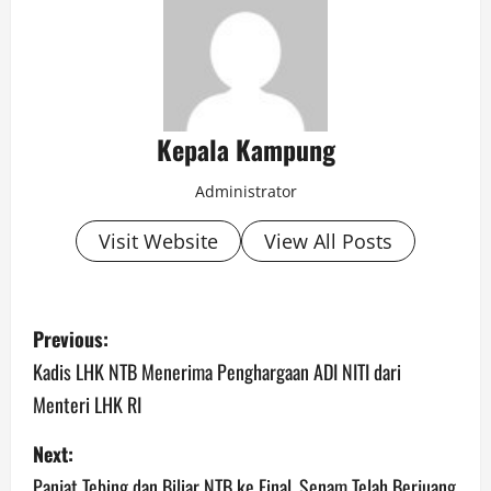
Kepala Kampung
Administrator
Visit Website
View All Posts
P
Previous:
o
Kadis LHK NTB Menerima Penghargaan ADI NITI dari
Menteri LHK RI
s
Next:
t
Panjat Tebing dan Biliar NTB ke Final, Senam Telah Berjuang