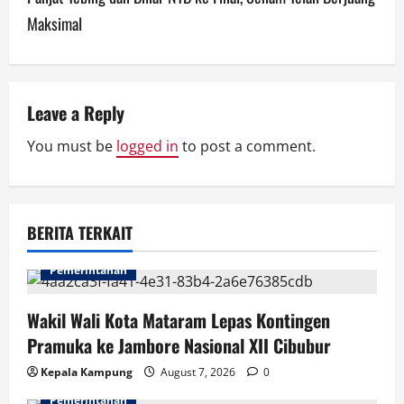
n
Maksimal
a
v
Leave a Reply
i
You must be
logged in
to post a comment.
g
a
BERITA TERKAIT
t
i
Pemerintahan
o
Wakil Wali Kota Mataram Lepas Kontingen
Pramuka ke Jambore Nasional XII Cibubur
n
Kepala Kampung
August 7, 2026
0
Pemerintahan