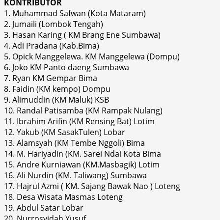
KONTRIBUTOR
1. Muhammad Safwan (Kota Mataram)
2. Jumaili (Lombok Tengah)
3. Hasan Karing ( KM Brang Ene Sumbawa)
4. Adi Pradana (Kab.Bima)
5. Opick Manggelewa. KM Manggelewa (Dompu)
6. Joko KM Panto daeng Sumbawa
7. Ryan KM Gempar Bima
8. Faidin (KM kempo) Dompu
9. Alimuddin (KM Maluk) KSB
10. Randal Patisamba (KM Rampak Nulang)
11. Ibrahim Arifin (KM Rensing Bat) Lotim
12. Yakub (KM SasakTulen) Lobar
13. Alamsyah (KM Tembe Nggoli) Bima
14. M. Hariyadin (KM. Sarei Ndai Kota Bima
15. Andre Kurniawan (KM.Masbagik) Lotim
16. Ali Nurdin (KM. Taliwang) Sumbawa
17. Hajrul Azmi ( KM. Sajang Bawak Nao ) Loteng
18. Desa Wisata Masmas Loteng
19. Abdul Satar Lobar
20. Nurrosyidah Yusuf