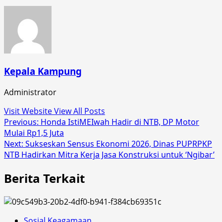
Kepala Kampung
Administrator
Visit Website
View All Posts
Post
Previous:
Honda IstiMEIwah Hadir di NTB, DP Motor
Mulai Rp1,5 Juta
navigation
Next:
Sukseskan Sensus Ekonomi 2026, Dinas PUPRPKP
NTB Hadirkan Mitra Kerja Jasa Konstruksi untuk ‘Ngibar’
Berita Terkait
Sosial Keagamaan