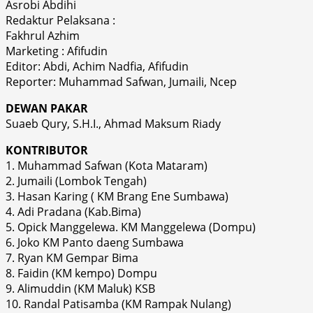
Asrobi Abdihi
Redaktur Pelaksana :
Fakhrul Azhim
Marketing : Afifudin
Editor: Abdi, Achim Nadfia, Afifudin
Reporter: Muhammad Safwan, Jumaili, Ncep
DEWAN PAKAR
Suaeb Qury, S.H.I., Ahmad Maksum Riady
KONTRIBUTOR
1. Muhammad Safwan (Kota Mataram)
2. Jumaili (Lombok Tengah)
3. Hasan Karing ( KM Brang Ene Sumbawa)
4. Adi Pradana (Kab.Bima)
5. Opick Manggelewa. KM Manggelewa (Dompu)
6. Joko KM Panto daeng Sumbawa
7. Ryan KM Gempar Bima
8. Faidin (KM kempo) Dompu
9. Alimuddin (KM Maluk) KSB
10. Randal Patisamba (KM Rampak Nulang)