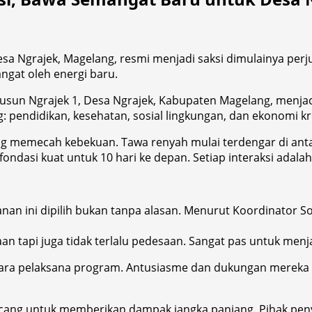
sa Ngrajek, Magelang, resmi menjadi saksi dimulainya perj
ngat oleh energi baru.
ga Dusun Ngrajek 1, Desa Ngrajek, Kabupaten Magelang, me
 pendidikan, kesehatan, sosial lingkungan, dan ekonomi kre
ng memecah kebekuan. Tawa renyah mulai terdengar di ant
 fondasi kuat untuk 10 hari ke depan. Setiap interaksi ada
nan ini dipilih bukan tanpa alasan. Menurut Koordinator So
taan tapi juga tidak terlalu pedesaan. Sangat pas untuk menj
para pelaksana program. Antusiasme dan dukungan mereka di
rancang untuk memberikan dampak jangka panjang. Pihak p