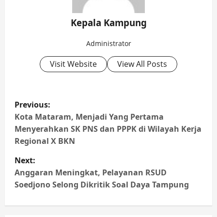
Kepala Kampung
Administrator
Visit Website
View All Posts
P
Previous:
o
Kota Mataram, Menjadi Yang Pertama
s
Menyerahkan SK PNS dan PPPK di Wilayah Kerja
Regional X BKN
t
n
Next:
Anggaran Meningkat, Pelayanan RSUD
a
Soedjono Selong Dikritik Soal Daya Tampung
v
i