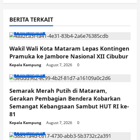
g
a
BERITA TERKAIT
t
Pemerintahan
i
Wakil Wali Kota Mataram Lepas Kontingen
Pramuka ke Jambore Nasional XII Cibubur
o
Kepala Kampung
August 7, 2026
0
n
Pemerintahan
Semarak Merah Putih di Mataram,
Gerakan Pembagian Bendera Kobarkan
Semangat Kebangsaan Sambut HUT RI ke-
81
Kepala Kampung
August 7, 2026
0
Pemerintahan