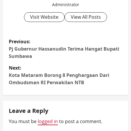
Administrator
Visit Website
View All Posts
P
Previous:
o
Pj Gubernur Hassanudin Terima Hangat Bupati
Sumbawa
s
Next:
t
Kota Mataram Borong 8 Penghargaan Dari
Ombudsman RI Perwakilan NTB
n
a
Leave a Reply
v
You must be
logged in
to post a comment.
i