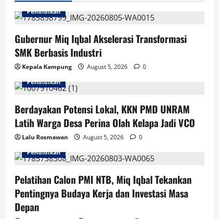
i
Pendidikan
g
Gubernur Miq Iqbal Akselerasi Transformasi
SMK Berbasis Industri
a
Kepala Kampung
August 5, 2026
0
t
Pendidikan
i
Berdayakan Potensi Lokal, KKN PMD UNRAM
o
Latih Warga Desa Perina Olah Kelapa Jadi VCO
n
Lalu Rosmawan
August 5, 2026
0
Pendidikan
Pelatihan Calon PMI NTB, Miq Iqbal Tekankan
Pentingnya Budaya Kerja dan Investasi Masa
Depan