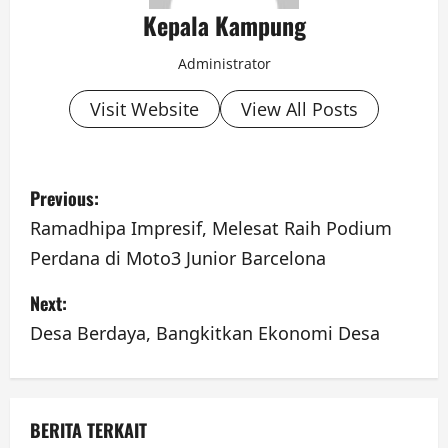
Kepala Kampung
Administrator
Visit Website
View All Posts
P
Previous:
o
Ramadhipa Impresif, Melesat Raih Podium
Perdana di Moto3 Junior Barcelona
s
Next:
t
Desa Berdaya, Bangkitkan Ekonomi Desa
n
a
v
BERITA TERKAIT