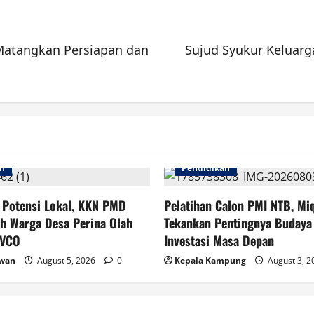
 Matangkan Persiapan dan
Sujud Syukur Keluarg
an
Pendidikan
 Potensi Lokal, KKN PMD
Pelatihan Calon PMI NTB, Miq
h Warga Desa Perina Olah
Tekankan Pentingnya Budaya 
 VCO
Investasi Masa Depan
awan
August 5, 2026
0
Kepala Kampung
August 3, 