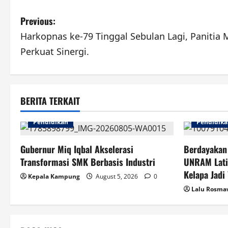
P
Previous:
Harkopnas ke-79 Tinggal Sebulan Lagi, Panitia
o
Perkuat Sinergi.
s
t
BERITA TERKAIT
n
Pendidikan
Pendidik
a
v
Gubernur Miq Iqbal Akselerasi
Berdayakan
Transformasi SMK Berbasis Industri
UNRAM Lati
i
Kelapa Jadi
Kepala Kampung
August 5, 2026
0
g
Lalu Rosm
a