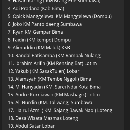
3. Hasan Karing ( KM Brang Ene Sumbawa)
4. Adi Pradana (Kab.Bima)
5. Opick Manggelewa. KM Manggelewa (Dompu)
6. Joko KM Panto daeng Sumbawa
7. Ryan KM Gempar Bima
8. Faidin (KM kempo) Dompu
9. Alimuddin (KM Maluk) KSB
10. Randal Patisamba (KM Rampak Nulang)
11. Ibrahim Arifin (KM Rensing Bat) Lotim
12. Yakub (KM SasakTulen) Lobar
13. Alamsyah (KM Tembe Nggoli) Bima
14. M. Hariyadin (KM. Sarei Ndai Kota Bima
15. Andre Kurniawan (KM.Masbagik) Lotim
16. Ali Nurdin (KM. Taliwang) Sumbawa
17. Hajrul Azmi ( KM. Sajang Bawak Nao ) Loteng
18. Desa Wisata Masmas Loteng
19. Abdul Satar Lobar