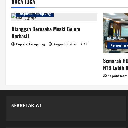
BACA JUGA
t
i
Inspirasi Kampung
o
Dianggap Berusaha Meski Belum
Berhasil
n
Kepala Kampung
August 5, 2026
0
Pemerint
Semarak HU
NTB Lebih 
Kepala Ka
SEKRETARIAT