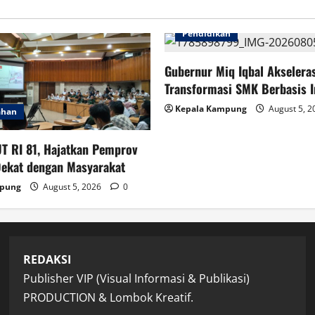
Pendidikan
Gubernur Miq Iqbal Akselera
Transformasi SMK Berbasis I
Kepala Kampung
August 5, 
ahan
T RI 81, Hajatkan Pemprov
Dekat dengan Masyarakat
mpung
August 5, 2026
0
REDAKSI
Publisher VIP (Visual Informasi & Publikasi)
PRODUCTION & Lombok Kreatif.