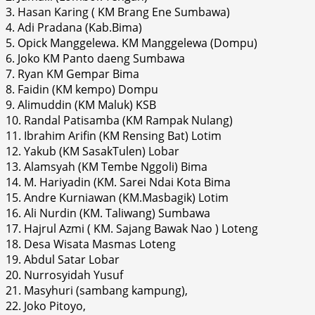
3. Hasan Karing ( KM Brang Ene Sumbawa)
4. Adi Pradana (Kab.Bima)
5. Opick Manggelewa. KM Manggelewa (Dompu)
6. Joko KM Panto daeng Sumbawa
7. Ryan KM Gempar Bima
8. Faidin (KM kempo) Dompu
9. Alimuddin (KM Maluk) KSB
10. Randal Patisamba (KM Rampak Nulang)
11. Ibrahim Arifin (KM Rensing Bat) Lotim
12. Yakub (KM SasakTulen) Lobar
13. Alamsyah (KM Tembe Nggoli) Bima
14. M. Hariyadin (KM. Sarei Ndai Kota Bima
15. Andre Kurniawan (KM.Masbagik) Lotim
16. Ali Nurdin (KM. Taliwang) Sumbawa
17. Hajrul Azmi ( KM. Sajang Bawak Nao ) Loteng
18. Desa Wisata Masmas Loteng
19. Abdul Satar Lobar
20. Nurrosyidah Yusuf
21. Masyhuri (sambang kampung),
22. Joko Pitoyo,