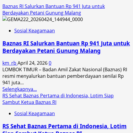
Baznas RI Salurkan Bantuan Rp 941 Juta untuk
Berdayakan Petani Gunung Malang
Sosial Keagamaan
Baznas RI Salurkan Bantuan Rp 941 Juta untuk
Berdayakan Petani Gunung Malang
km_rb
April 24, 2026
0
LOMBOK TIMUR – Badan Amil Zakat Nasional (Baznas) RI
resmi menyalurkan bantuan pemberdayaan senilai Rp
941 juta...
Read
Selengkapnya...
more
RS Sehat Baznas Pertama di Indonesia, Lotim Siap
about
Sambut Ketua Baznas RI
Baznas
Sosial Keagamaan
RI
Salurkan
RS Sehat Baznas Pertama di Indonesia, Lotim
Bantuan