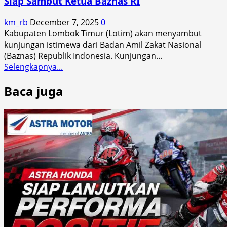
Siap Sambut Ketua Baznas RI
Rp
941
km_rb
December 7, 2025
0
Juta
Kabupaten Lombok Timur (Lotim) akan menyambut
untuk
kunjungan istimewa dari Badan Amil Zakat Nasional
Berdayakan
(Baznas) Republik Indonesia. Kunjungan...
Petani
Read
Selengkapnya...
Gunung
more
Malang
Baca juga
about
RS
Sehat
Baznas
Pertama
di
Indonesia,
Lotim
Siap
Sambut
Ketua
Baznas
RI