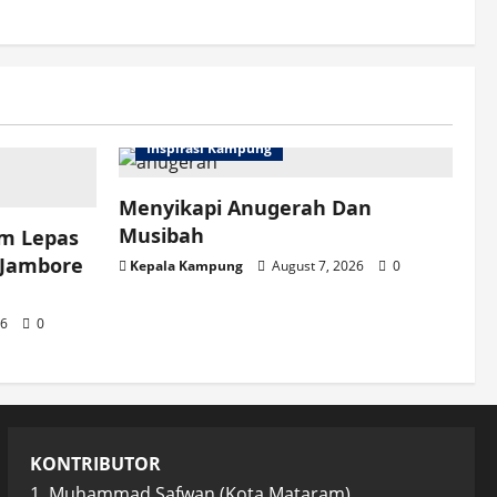
Inspirasi Kampung
Menyikapi Anugerah Dan
Musibah
am Lepas
 Jambore
Kepala Kampung
August 7, 2026
0
26
0
KONTRIBUTOR
1. Muhammad Safwan (Kota Mataram)