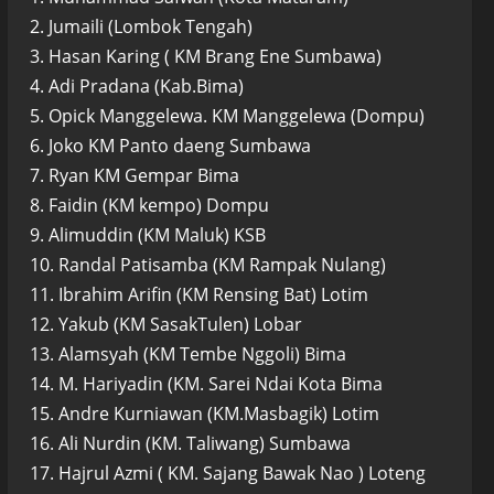
2. Jumaili (Lombok Tengah)
3. Hasan Karing ( KM Brang Ene Sumbawa)
4. Adi Pradana (Kab.Bima)
5. Opick Manggelewa. KM Manggelewa (Dompu)
6. Joko KM Panto daeng Sumbawa
7. Ryan KM Gempar Bima
8. Faidin (KM kempo) Dompu
9. Alimuddin (KM Maluk) KSB
10. Randal Patisamba (KM Rampak Nulang)
11. Ibrahim Arifin (KM Rensing Bat) Lotim
12. Yakub (KM SasakTulen) Lobar
13. Alamsyah (KM Tembe Nggoli) Bima
14. M. Hariyadin (KM. Sarei Ndai Kota Bima
15. Andre Kurniawan (KM.Masbagik) Lotim
16. Ali Nurdin (KM. Taliwang) Sumbawa
17. Hajrul Azmi ( KM. Sajang Bawak Nao ) Loteng