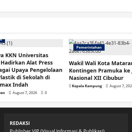
an
Pemerintahan
a KKN Universitas
Hadirkan Alat Press
Wakil Wali Kota Matar
agai Upaya Pengelolaan
Kontingen Pramuka ke
astik di Sekolah di
Nasional XII Cibubur
imax Indah
Kepala Kampung
August 7, 20
wan
August 7, 2026
0
REDAKSI
Publisher VIP (Visual Informasi & Publikasi)