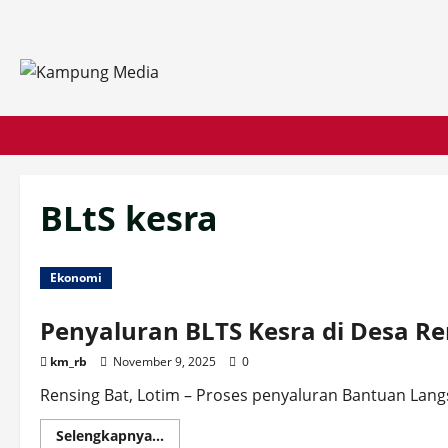
Skip
to
content
BLtS kesra
Ekonomi
Penyaluran BLTS Kesra di Desa Ren
km_rb
November 9, 2025
0
Rensing Bat, Lotim – Proses penyaluran Bantuan Lang
Read
Selengkapnya...