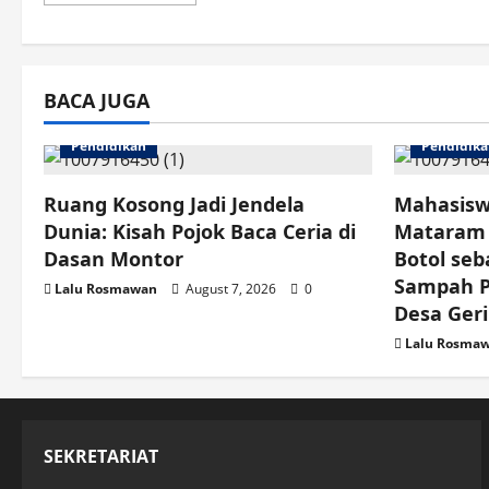
more
about
Penyaluran
BLTS
Kesra
di
Desa
BACA JUGA
Rensing
Bat
Masuki
Pendidikan
Pendidik
Tahap
Verifikasi
Intensif
Ruang Kosong Jadi Jendela
Mahasisw
Dunia: Kisah Pojok Baca Ceria di
Mataram 
Dasan Montor
Botol seb
Sampah Pl
Lalu Rosmawan
August 7, 2026
0
Desa Ger
Lalu Rosma
SEKRETARIAT