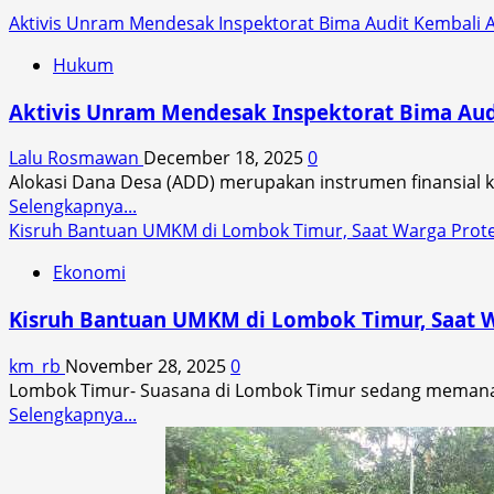
Aktivis Unram Mendesak Inspektorat Bima Audit Kembali 
Hukum
Aktivis Unram Mendesak Inspektorat Bima Aud
Lalu Rosmawan
December 18, 2025
0
Alokasi Dana Desa (ADD) merupakan instrumen finansial kr
Read
Selengkapnya...
more
Kisruh Bantuan UMKM di Lombok Timur, Saat Warga Prote
about
Ekonomi
Aktivis
Unram
Kisruh Bantuan UMKM di Lombok Timur, Saat W
Mendesak
Inspektorat
km_rb
November 28, 2025
0
Bima
Lombok Timur- Suasana di Lombok Timur sedang memanas. B
Audit
Read
Selengkapnya...
Kembali
more
ADD
about
Desa
Kisruh