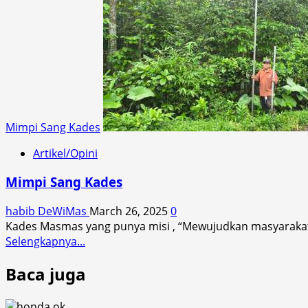
Ngali
Bantuan
UMKM
di
Lombok
Timur,
Saat
Warga
Protes
Mimpi Sang Kades
dan
Desa
Artikel/Opini
Menjadi
Sasaran
Mimpi Sang Kades
habib DeWiMas
March 26, 2025
0
Kades Masmas yang punya misi , “Mewujudkan masyarakat se
Read
Selengkapnya...
more
Baca juga
about
Mimpi
Sang