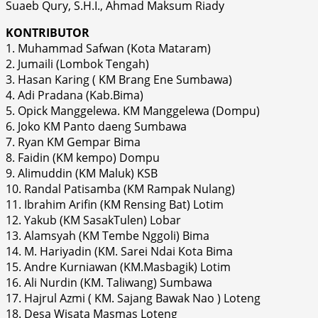
Suaeb Qury, S.H.I., Ahmad Maksum Riady
KONTRIBUTOR
1. Muhammad Safwan (Kota Mataram)
2. Jumaili (Lombok Tengah)
3. Hasan Karing ( KM Brang Ene Sumbawa)
4. Adi Pradana (Kab.Bima)
5. Opick Manggelewa. KM Manggelewa (Dompu)
6. Joko KM Panto daeng Sumbawa
7. Ryan KM Gempar Bima
8. Faidin (KM kempo) Dompu
9. Alimuddin (KM Maluk) KSB
10. Randal Patisamba (KM Rampak Nulang)
11. Ibrahim Arifin (KM Rensing Bat) Lotim
12. Yakub (KM SasakTulen) Lobar
13. Alamsyah (KM Tembe Nggoli) Bima
14. M. Hariyadin (KM. Sarei Ndai Kota Bima
15. Andre Kurniawan (KM.Masbagik) Lotim
16. Ali Nurdin (KM. Taliwang) Sumbawa
17. Hajrul Azmi ( KM. Sajang Bawak Nao ) Loteng
18. Desa Wisata Masmas Loteng