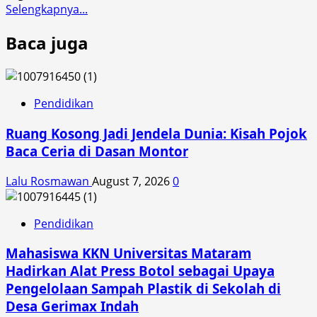
Read
Selengkapnya...
Desa
more
Senanggalih
Baca juga
about
Dorong
Pertanian
Berkelanjutan,
Mahasiswa
Pendidikan
KKN
Ruang Kosong Jadi Jendela Dunia: Kisah Pojok
UNRAM
Sosialisasi
Baca Ceria di Dasan Montor
Pupuk
Cair
Lalu Rosmawan
August 7, 2026
0
dan
Pestisida
Pendidikan
Nabati
di
Mahasiswa KKN Universitas Mataram
Teniga
Hadirkan Alat Press Botol sebagai Upaya
Pengelolaan Sampah Plastik di Sekolah di
Desa Gerimax Indah