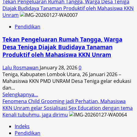
more
Tekan Pengeluaran Rumah Tangga, Warga Desa Teniga
about
Diajak Budidaya Tanaman Produktif oleh Mahasiswa KKN
Wujudkan
Unram
Ketahanan
Pendidikan
Pangan,
Mahasiswa
Tekan Pengeluaran Rumah Tangga, Warga
KKN
Desa Teniga Diajak Budidaya Tanaman
Unram
Produktif oleh Mahasiswa KKN Unram
Gelar
Pelatihan
Lalu Rosmawan
January 28, 2026
0
Hortikultura
Teniga, Kabupaten Lombok Utara, 26 Januari 2026 –
di
Mahasiswa KKN PMD UNRAM Desa Teniga gelar edukasi
Desa
dan...
Embung
Read
Selengkapnya...
Raja
more
Fenomena Child Grooming jadi Perhatian, Mahasiswa
about
KKN Unram gelar Sosialisasi Sex Education dengan tema
Tekan
Kenali tubuhmu, jaga dirimu
Pengeluaran
Indeks
Rumah
Pendidikan
Tangga,