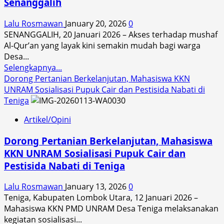
Senanggalih
Unram
gelar
Lalu Rosmawan
January 20, 2026
0
Sosialisasi
SENANGGALIH, 20 Januari 2026 – Akses terhadap mushaf
Sex
Al-Qur’an yang layak kini semakin mudah bagi warga
Education
Desa...
dengan
Read
Selengkapnya...
tema
more
Dorong Pertanian Berkelanjutan, Mahasiswa KKN
Kenali
about
UNRAM Sosialisasi Pupuk Cair dan Pestisida Nabati di
tubuhmu,
Perkuat
Teniga
jaga
Literasi
dirimu
Artikel/Opini
Religi,
Mahasiswa
Dorong Pertanian Berkelanjutan, Mahasiswa
KKN
KKN UNRAM Sosialisasi Pupuk Cair dan
PMD
Pestisida Nabati di Teniga
Unram
Salurkan
Lalu Rosmawan
January 13, 2026
0
Puluhan
Teniga, Kabupaten Lombok Utara, 12 Januari 2026 –
Al-
Mahasiswa KKN PMD UNRAM Desa Teniga melaksanakan
Qur’an
kegiatan sosialisasi...
di