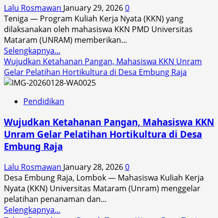
Lalu Rosmawan
January 29, 2026
0
Mahasiswa
Teniga — Program Kuliah Kerja Nyata (KKN) yang
KKN
dilaksanakan oleh mahasiswa KKN PMD Universitas
PMD
Mataram (UNRAM) memberikan...
UNRAM,
Read
Selengkapnya...
Pemerintah
more
Wujudkan Ketahanan Pangan, Mahasiswa KKN Unram
Desa,
about
Gelar Pelatihan Hortikultura di Desa Embung Raja
Pemuda,
Kolaborasi
dan
Mahasiswa
Masyarakat
Pendidikan
KKN
dalam
UNRAM
Pelestarian
Wujudkan Ketahanan Pangan, Mahasiswa KKN
Hadirkan
Hutan
Unram Gelar Pelatihan Hortikultura di Desa
Papan
Lindung
Embung Raja
Informasi
Desa
Desa
Teniga
Lalu Rosmawan
January 28, 2026
0
Teniga
Desa Embung Raja, Lombok — Mahasiswa Kuliah Kerja
Nyata (KKN) Universitas Mataram (Unram) menggelar
pelatihan penanaman dan...
Read
Selengkapnya...