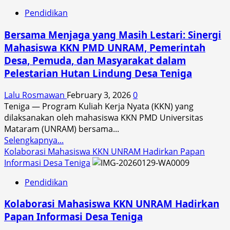
PMD
Pendidikan
UNRAM
Dorong
Bersama Menjaga yang Masih Lestari: Sinergi
Penghijauan
Mahasiswa KKN PMD UNRAM, Pemerintah
dan
Desa, Pemuda, dan Masyarakat dalam
Desa
Ekonomi
Pelestarian Hutan Lindung Desa Teniga
Kreatif
di
Lalu Rosmawan
February 3, 2026
0
Desa
Teniga — Program Kuliah Kerja Nyata (KKN) yang
Bonder
dilaksanakan oleh mahasiswa KKN PMD Universitas
Mataram (UNRAM) bersama...
Read
Selengkapnya...
more
Kolaborasi Mahasiswa KKN UNRAM Hadirkan Papan
about
Informasi Desa Teniga
Bersama
Pendidikan
Menjaga
yang
Kolaborasi Mahasiswa KKN UNRAM Hadirkan
Masih
Papan Informasi Desa Teniga
Lestari:
Sinergi