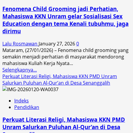
Warga
Fenomena Child Grooming jadi Perhatian,
Desa
Mahasiswa KKN Unram gelar Sosialisasi Sex
Teniga
Education dengan tema Kenali tubuhmu, jaga
Diajak
Budidaya
dirimu
Tanaman
Produktif
Lalu Rosmawan
January 27, 2026
0
oleh
Mataram, (27/01/2026) – Fenomena child grooming yang
Mahasiswa
semakin menjadi perhatian di masyarakat mendorong
KKN
mahasiswa Kuliah Kerja Nyata...
Read
Unram
Selengkapnya...
more
Perkuat Literasi Religi, Mahasiswa KKN PMD Unram
about
Salurkan Puluhan Al-Qur’an di Desa Senanggalih
Fenomena
Child
Indeks
Grooming
Pendidikan
jadi
Perhatian,
Perkuat Literasi Religi, Mahasiswa KKN PMD
Mahasiswa
Unram Salurkan Puluhan Al-Qur’an di Desa
KKN