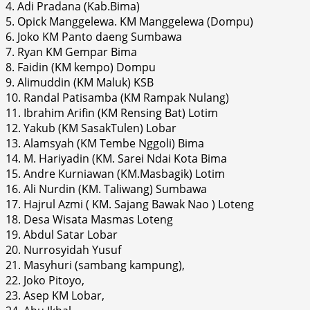
4. Adi Pradana (Kab.Bima)
5. Opick Manggelewa. KM Manggelewa (Dompu)
6. Joko KM Panto daeng Sumbawa
7. Ryan KM Gempar Bima
8. Faidin (KM kempo) Dompu
9. Alimuddin (KM Maluk) KSB
10. Randal Patisamba (KM Rampak Nulang)
11. Ibrahim Arifin (KM Rensing Bat) Lotim
12. Yakub (KM SasakTulen) Lobar
13. Alamsyah (KM Tembe Nggoli) Bima
14. M. Hariyadin (KM. Sarei Ndai Kota Bima
15. Andre Kurniawan (KM.Masbagik) Lotim
16. Ali Nurdin (KM. Taliwang) Sumbawa
17. Hajrul Azmi ( KM. Sajang Bawak Nao ) Loteng
18. Desa Wisata Masmas Loteng
19. Abdul Satar Lobar
20. Nurrosyidah Yusuf
21. Masyhuri (sambang kampung),
22. Joko Pitoyo,
23. Asep KM Lobar,