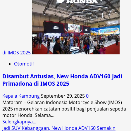
Tiga
Fitur
Kecil
Tapi
Krusial
Buat
#Cari_Aman
di
di IMOS 2025
Jalan
Bersama
Otomotif
Honda
Disambut Antusias, New Honda ADV160 Jadi
Primadona di IMOS 2025
Kepala Kampung
September 29, 2025
0
Mataram – Gelaran Indonesia Motorcycle Show (IMOS)
2025 menorehkan catatan positif bagi penjualan sepeda
motor Honda. Selama...
Read
Selengkapnya...
more
Jadi SUV Kebanggaan, New Honda ADV160 Semakin