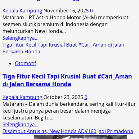
Kepala Kampung
November 16, 2025
0
Mataram – PT Astra Honda Motor (AHM) memperkuat
segmen skutik premium di Indonesia dengan
meluncurkan New Honda...
Read
Selengkapnya...
more
Tiga Fitur Kecil Tapi Krusial Buat #Cari_Aman di Jalan
about
Bersama Honda
Jadi
Otomotif
SUV
Kebanggaan,
Tiga Fitur Kecil Tapi Krusial Buat #Cari_Aman
New
di Jalan Bersama Honda
Honda
ADV160
Kepala Kampung
October 23, 2025
0
Semakin
Mataram – Dalam dunia berkendara, sering kali fitur-fitur
Gagah
kecil justru punya peran besar dalam menjaga
dan
keselamatan. Begitu...
Canggih
Read
Selengkapnya...
more
Disambut Antusias, New Honda ADV160 Jadi Primadona
about