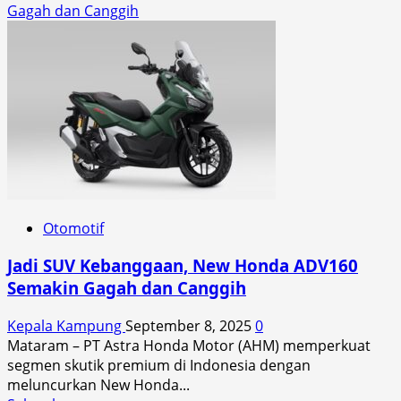
about
Gagah dan Canggih
Disambut
Antusias,
New
Honda
ADV160
Jadi
Primadona
di
IMOS
2025
Otomotif
Jadi SUV Kebanggaan, New Honda ADV160
Semakin Gagah dan Canggih
Kepala Kampung
September 8, 2025
0
Mataram – PT Astra Honda Motor (AHM) memperkuat
segmen skutik premium di Indonesia dengan
meluncurkan New Honda...