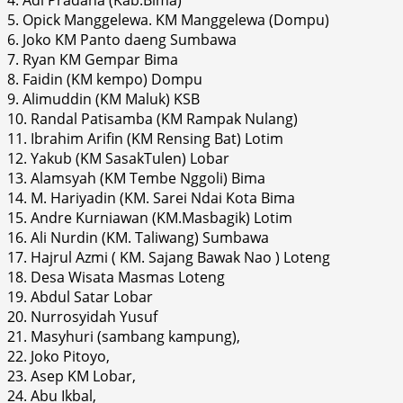
5. Opick Manggelewa. KM Manggelewa (Dompu)
6. Joko KM Panto daeng Sumbawa
7. Ryan KM Gempar Bima
8. Faidin (KM kempo) Dompu
9. Alimuddin (KM Maluk) KSB
10. Randal Patisamba (KM Rampak Nulang)
11. Ibrahim Arifin (KM Rensing Bat) Lotim
12. Yakub (KM SasakTulen) Lobar
13. Alamsyah (KM Tembe Nggoli) Bima
14. M. Hariyadin (KM. Sarei Ndai Kota Bima
15. Andre Kurniawan (KM.Masbagik) Lotim
16. Ali Nurdin (KM. Taliwang) Sumbawa
17. Hajrul Azmi ( KM. Sajang Bawak Nao ) Loteng
18. Desa Wisata Masmas Loteng
19. Abdul Satar Lobar
20. Nurrosyidah Yusuf
21. Masyhuri (sambang kampung),
22. Joko Pitoyo,
23. Asep KM Lobar,
24. Abu Ikbal,