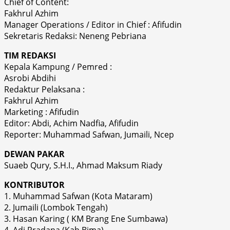
Chief of Content:
Fakhrul Azhim
Manager Operations / Editor in Chief : Afifudin
Sekretaris Redaksi: Neneng Pebriana
TIM REDAKSI
Kepala Kampung / Pemred :
Asrobi Abdihi
Redaktur Pelaksana :
Fakhrul Azhim
Marketing : Afifudin
Editor: Abdi, Achim Nadfia, Afifudin
Reporter: Muhammad Safwan, Jumaili, Ncep
DEWAN PAKAR
Suaeb Qury, S.H.I., Ahmad Maksum Riady
KONTRIBUTOR
1. Muhammad Safwan (Kota Mataram)
2. Jumaili (Lombok Tengah)
3. Hasan Karing ( KM Brang Ene Sumbawa)
4. Adi Pradana (Kab.Bima)