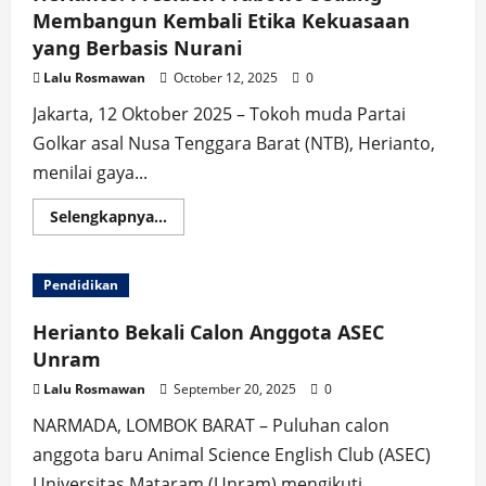
Membangun Kembali Etika Kekuasaan
yang Berbasis Nurani
Lalu Rosmawan
October 12, 2025
0
Jakarta, 12 Oktober 2025 – Tokoh muda Partai
Golkar asal Nusa Tenggara Barat (NTB), Herianto,
menilai gaya...
Read
Selengkapnya...
more
about
Herianto:
Presiden
Pendidikan
Prabowo
Sedang
Membangun
Herianto Bekali Calon Anggota ASEC
Kembali
Etika
Unram
Kekuasaan
yang
Lalu Rosmawan
September 20, 2025
0
Berbasis
Nurani
NARMADA, LOMBOK BARAT – Puluhan calon
anggota baru Animal Science English Club (ASEC)
Universitas Mataram (Unram) mengikuti...