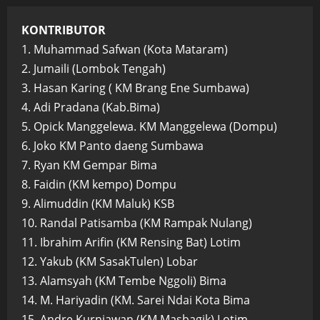
KONTRIBUTOR
1. Muhammad Safwan (Kota Mataram)
2. Jumaili (Lombok Tengah)
3. Hasan Karing ( KM Brang Ene Sumbawa)
4. Adi Pradana (Kab.Bima)
5. Opick Manggelewa. KM Manggelewa (Dompu)
6. Joko KM Panto daeng Sumbawa
7. Ryan KM Gempar Bima
8. Faidin (KM kempo) Dompu
9. Alimuddin (KM Maluk) KSB
10. Randal Patisamba (KM Rampak Nulang)
11. Ibrahim Arifin (KM Rensing Bat) Lotim
12. Yakub (KM SasakTulen) Lobar
13. Alamsyah (KM Tembe Nggoli) Bima
14. M. Hariyadin (KM. Sarei Ndai Kota Bima
15. Andre Kurniawan (KM.Masbagik) Lotim