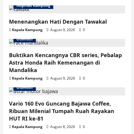
Z
Jadi
Inspirasi Kampung
Garda
Terdepan
Pelestarian
Menenangkan Hati Dengan Tawakal
Budaya
NTB
Kepala Kampung
August 9, 2026
0
Otomotif
Buktikan Kencangnya CBR series, Pebalap
Astra Honda Raih Kemenangan di
Mandalika
Kepala Kampung
August 9, 2026
0
Otomotif
Vario 160 Evo Guncang Bajawa Coffee,
Ribuan Milenial Tumpah Ruah Rayakan
HUT RI ke-81
Kepala Kampung
August 8, 2026
0