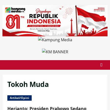
Skip
to
content
Tokoh Muda
Artikel/Opini
Herianto: Presiden Prabowo Sedang