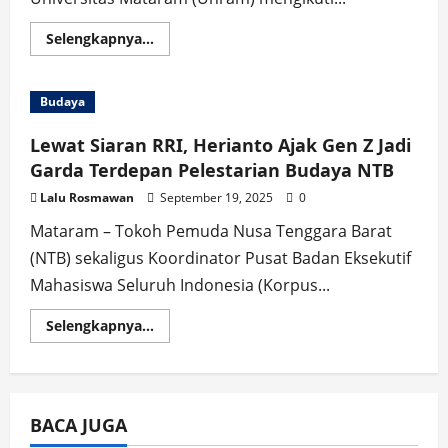
Read
Selengkapnya...
more
about
Herianto
Bekali
Budaya
Calon
Anggota
ASEC
Lewat Siaran RRI, Herianto Ajak Gen Z Jadi
Unram
Garda Terdepan Pelestarian Budaya NTB
Lalu Rosmawan
September 19, 2025
0
Mataram – Tokoh Pemuda Nusa Tenggara Barat
(NTB) sekaligus Koordinator Pusat Badan Eksekutif
Mahasiswa Seluruh Indonesia (Korpus...
Read
Selengkapnya...
more
about
Lewat
Siaran
RRI,
Herianto
BACA JUGA
Ajak
Gen