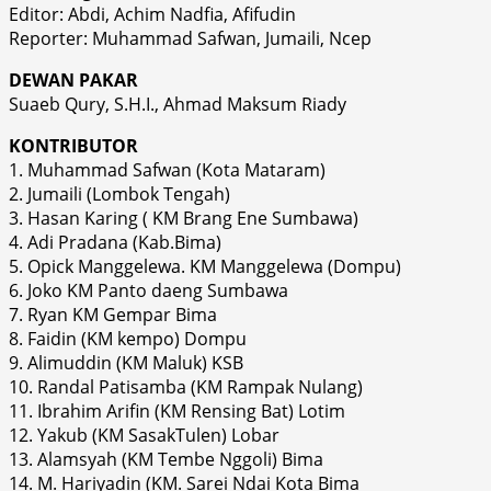
Editor: Abdi, Achim Nadfia, Afifudin
Reporter: Muhammad Safwan, Jumaili, Ncep
DEWAN PAKAR
Suaeb Qury, S.H.I., Ahmad Maksum Riady
KONTRIBUTOR
1. Muhammad Safwan (Kota Mataram)
2. Jumaili (Lombok Tengah)
3. Hasan Karing ( KM Brang Ene Sumbawa)
4. Adi Pradana (Kab.Bima)
5. Opick Manggelewa. KM Manggelewa (Dompu)
6. Joko KM Panto daeng Sumbawa
7. Ryan KM Gempar Bima
8. Faidin (KM kempo) Dompu
9. Alimuddin (KM Maluk) KSB
10. Randal Patisamba (KM Rampak Nulang)
11. Ibrahim Arifin (KM Rensing Bat) Lotim
12. Yakub (KM SasakTulen) Lobar
13. Alamsyah (KM Tembe Nggoli) Bima
14. M. Hariyadin (KM. Sarei Ndai Kota Bima