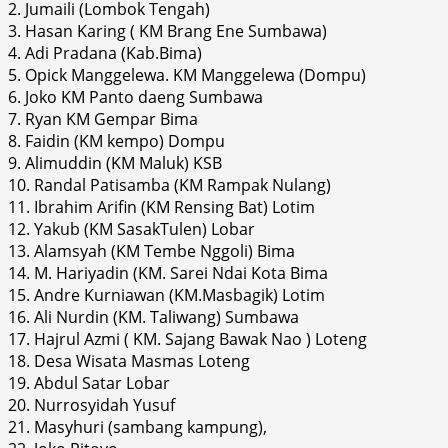
2. Jumaili (Lombok Tengah)
3. Hasan Karing ( KM Brang Ene Sumbawa)
4. Adi Pradana (Kab.Bima)
5. Opick Manggelewa. KM Manggelewa (Dompu)
6. Joko KM Panto daeng Sumbawa
7. Ryan KM Gempar Bima
8. Faidin (KM kempo) Dompu
9. Alimuddin (KM Maluk) KSB
10. Randal Patisamba (KM Rampak Nulang)
11. Ibrahim Arifin (KM Rensing Bat) Lotim
12. Yakub (KM SasakTulen) Lobar
13. Alamsyah (KM Tembe Nggoli) Bima
14. M. Hariyadin (KM. Sarei Ndai Kota Bima
15. Andre Kurniawan (KM.Masbagik) Lotim
16. Ali Nurdin (KM. Taliwang) Sumbawa
17. Hajrul Azmi ( KM. Sajang Bawak Nao ) Loteng
18. Desa Wisata Masmas Loteng
19. Abdul Satar Lobar
20. Nurrosyidah Yusuf
21. Masyhuri (sambang kampung),