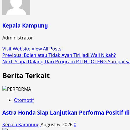
Kepala Kampung
Administrator
Visit Website
View All Posts
Post
Previous:
Boleh atau Tidak Ayah Tiri jadi Wali Nikah?
Next:
Siapa Dalang Dari Program RTLH LOTENG Sampai Saa
navigation
Berita Terkait
Otomotif
Astra Honda Siap Lanjutkan Performa Positif 
Kepala Kampung
August 6, 2026
0