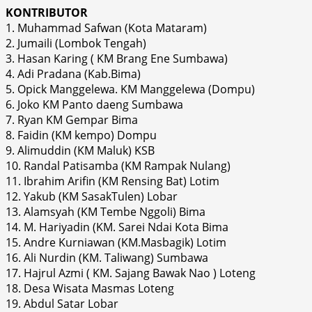
KONTRIBUTOR
1. Muhammad Safwan (Kota Mataram)
2. Jumaili (Lombok Tengah)
3. Hasan Karing ( KM Brang Ene Sumbawa)
4. Adi Pradana (Kab.Bima)
5. Opick Manggelewa. KM Manggelewa (Dompu)
6. Joko KM Panto daeng Sumbawa
7. Ryan KM Gempar Bima
8. Faidin (KM kempo) Dompu
9. Alimuddin (KM Maluk) KSB
10. Randal Patisamba (KM Rampak Nulang)
11. Ibrahim Arifin (KM Rensing Bat) Lotim
12. Yakub (KM SasakTulen) Lobar
13. Alamsyah (KM Tembe Nggoli) Bima
14. M. Hariyadin (KM. Sarei Ndai Kota Bima
15. Andre Kurniawan (KM.Masbagik) Lotim
16. Ali Nurdin (KM. Taliwang) Sumbawa
17. Hajrul Azmi ( KM. Sajang Bawak Nao ) Loteng
18. Desa Wisata Masmas Loteng
19. Abdul Satar Lobar