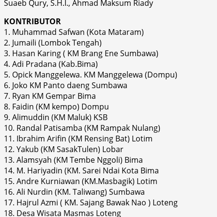
Suaeb Qury, S.H.I., Ahmad Maksum Riady
KONTRIBUTOR
1. Muhammad Safwan (Kota Mataram)
2. Jumaili (Lombok Tengah)
3. Hasan Karing ( KM Brang Ene Sumbawa)
4. Adi Pradana (Kab.Bima)
5. Opick Manggelewa. KM Manggelewa (Dompu)
6. Joko KM Panto daeng Sumbawa
7. Ryan KM Gempar Bima
8. Faidin (KM kempo) Dompu
9. Alimuddin (KM Maluk) KSB
10. Randal Patisamba (KM Rampak Nulang)
11. Ibrahim Arifin (KM Rensing Bat) Lotim
12. Yakub (KM SasakTulen) Lobar
13. Alamsyah (KM Tembe Nggoli) Bima
14. M. Hariyadin (KM. Sarei Ndai Kota Bima
15. Andre Kurniawan (KM.Masbagik) Lotim
16. Ali Nurdin (KM. Taliwang) Sumbawa
17. Hajrul Azmi ( KM. Sajang Bawak Nao ) Loteng
18. Desa Wisata Masmas Loteng