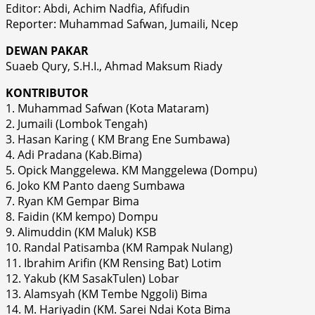
Editor: Abdi, Achim Nadfia, Afifudin
Reporter: Muhammad Safwan, Jumaili, Ncep
DEWAN PAKAR
Suaeb Qury, S.H.I., Ahmad Maksum Riady
KONTRIBUTOR
1. Muhammad Safwan (Kota Mataram)
2. Jumaili (Lombok Tengah)
3. Hasan Karing ( KM Brang Ene Sumbawa)
4. Adi Pradana (Kab.Bima)
5. Opick Manggelewa. KM Manggelewa (Dompu)
6. Joko KM Panto daeng Sumbawa
7. Ryan KM Gempar Bima
8. Faidin (KM kempo) Dompu
9. Alimuddin (KM Maluk) KSB
10. Randal Patisamba (KM Rampak Nulang)
11. Ibrahim Arifin (KM Rensing Bat) Lotim
12. Yakub (KM SasakTulen) Lobar
13. Alamsyah (KM Tembe Nggoli) Bima
14. M. Hariyadin (KM. Sarei Ndai Kota Bima