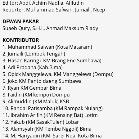
Editor: Abdi, Achim Nadfia, Afifudin
Reporter: Muhammad Safwan, Jumaili, Ncep
DEWAN PAKAR
Suaeb Qury, S.H.I., Ahmad Maksum Riady
KONTRIBUTOR
1. Muhammad Safwan (Kota Mataram)
2. Jumaili (Lombok Tengah)
3. Hasan Karing ( KM Brang Ene Sumbawa)
4. Adi Pradana (Kab.Bima)
5. Opick Manggelewa. KM Manggelewa (Dompu)
6. Joko KM Panto daeng Sumbawa
7. Ryan KM Gempar Bima
8. Faidin (KM kempo) Dompu
9. Alimuddin (KM Maluk) KSB
10. Randal Patisamba (KM Rampak Nulang)
11. Ibrahim Arifin (KM Rensing Bat) Lotim
12. Yakub (KM SasakTulen) Lobar
13. Alamsyah (KM Tembe Nggoli) Bima
14. M. Hariyadin (KM. Sarei Ndai Kota Bima