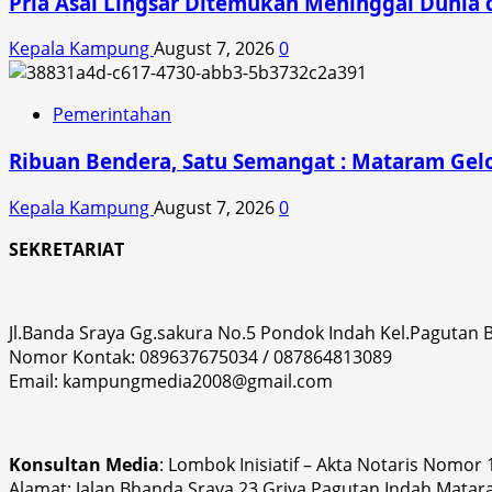
Pria Asal Lingsar Ditemukan Meninggal Dunia d
Kepala Kampung
August 7, 2026
0
Pemerintahan
Ribuan Bendera, Satu Semangat : Mataram Gelo
Kepala Kampung
August 7, 2026
0
SEKRETARIAT
Jl.Banda Sraya Gg.sakura No.5 Pondok Indah Kel.Pagutan
Nomor Kontak: 089637675034 / 087864813089
Email: kampungmedia2008@gmail.com
Konsultan Media
: Lombok Inisiatif – Akta Notaris Nomor
Alamat: Jalan Bhanda Sraya 23 Griya Pagutan Indah Matar