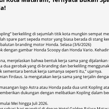
a!
pling” berkeliling di sejumlah titik kota mungkin sempat
h spare part sepeda motor yang biasa berada di stang kend
balutan branding motor Honda. Selasa (3/6/2026)
ok dengan gambar Honda Scoopy dan Honda Vario. Kehadiran
na, menjelaskan bahwa bentuk kerja sama yang dijalankan s
da dua gerobak yang di-branding dan berkeliling mengguna
uk sementara bentuk kerja samanya seperti itu,” ujarnya.
mian Firdaus. Ia mengatakan kerja sama yang terjalin deng
masangan logo Astra atau Honda pada dua unit Kopling atau
emberikan dukungan dengan melibatkan Kopling dalam ber
mulai Mei hingga Juli 2026.
ng sehari-hari mangkal di depan Hotel Golden Palace Matara