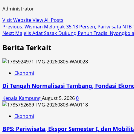
Administrator
Visit Website
View All Posts
Post
Previous:
Wisman Melonjak 35,13 Persen, Pariwisata NTB T
Next:
Majelis Adat Sasak Dukung Penuh Tradisi Nyongkola
navigation
Berita Terkait
Ekonomi
Di Tengah Normalisasi Tambang, Fondasi Ekon
Kepala Kampung
August 5, 2026
0
Ekonomi
BPS: Pariwisata, Ekspor Semester I, dan Mobil