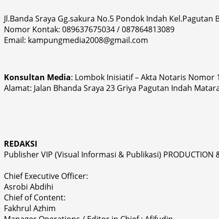
Jl.Banda Sraya Gg.sakura No.5 Pondok Indah Kel.Pagutan
Nomor Kontak: 089637675034 / 087864813089
Email: kampungmedia2008@gmail.com
Konsultan Media
: Lombok Inisiatif – Akta Notaris Nomor
Alamat: Jalan Bhanda Sraya 23 Griya Pagutan Indah Matar
REDAKSI
Publisher VIP (Visual Informasi & Publikasi) PRODUCTION 
Chief Executive Officer:
Asrobi Abdihi
Chief of Content:
Fakhrul Azhim
Manager Operations / Editor in Chief : Afifudin