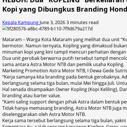
Kopi yang Dibungkus Branding Hond
Kepala Kampung
June 3, 2026
3 minutes read
Mataram – Warga Kota Mataram yang melihat dua unit “Ko
bermotor. Namun ternyata, Kopling yang dimaksud bukanla
minuman kopi yang kini tampil mencuri perhatian dengan 
Dua unit gerobak berwarna putih tersebut tampil mencol
sama antara Astra Motor NTB dan pemilik usaha Kopling.
Marketing Promotion Astra Motor NTB, I Dewa Gede Sutris
“Kerja samanya kita branding pada bentuk gerobaknya. A
berlangsung selama tiga bulan, mulai Mei hingga Juli. Unt
Hal senada disampaikan Owner Kopling (Kopi Keliling), Da
branding atau barter value.
“Kami saling support dengan pihak Astra dalam bentuk pe
Tidak hanya memasang branding, Astra Motor NTB juga m
diselenggarakan oleh Astra Motor NTB.
Kerja sama tersebut berlangsung selama tiga bulan, yakni 
Sementara itu, salah seorang karyawan Kopling, Gerry, ya