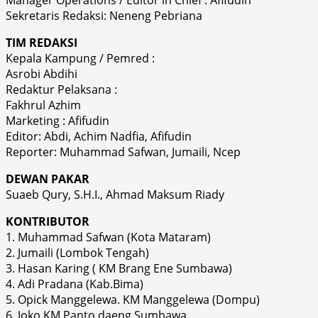
Sekretaris Redaksi: Neneng Pebriana
TIM REDAKSI
Kepala Kampung / Pemred :
Asrobi Abdihi
Redaktur Pelaksana :
Fakhrul Azhim
Marketing : Afifudin
Editor: Abdi, Achim Nadfia, Afifudin
Reporter: Muhammad Safwan, Jumaili, Ncep
DEWAN PAKAR
Suaeb Qury, S.H.I., Ahmad Maksum Riady
KONTRIBUTOR
1. Muhammad Safwan (Kota Mataram)
2. Jumaili (Lombok Tengah)
3. Hasan Karing ( KM Brang Ene Sumbawa)
4. Adi Pradana (Kab.Bima)
5. Opick Manggelewa. KM Manggelewa (Dompu)
6. Joko KM Panto daeng Sumbawa