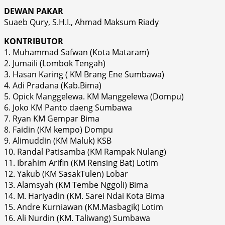
DEWAN PAKAR
Suaeb Qury, S.H.I., Ahmad Maksum Riady
KONTRIBUTOR
1. Muhammad Safwan (Kota Mataram)
2. Jumaili (Lombok Tengah)
3. Hasan Karing ( KM Brang Ene Sumbawa)
4. Adi Pradana (Kab.Bima)
5. Opick Manggelewa. KM Manggelewa (Dompu)
6. Joko KM Panto daeng Sumbawa
7. Ryan KM Gempar Bima
8. Faidin (KM kempo) Dompu
9. Alimuddin (KM Maluk) KSB
10. Randal Patisamba (KM Rampak Nulang)
11. Ibrahim Arifin (KM Rensing Bat) Lotim
12. Yakub (KM SasakTulen) Lobar
13. Alamsyah (KM Tembe Nggoli) Bima
14. M. Hariyadin (KM. Sarei Ndai Kota Bima
15. Andre Kurniawan (KM.Masbagik) Lotim
16. Ali Nurdin (KM. Taliwang) Sumbawa