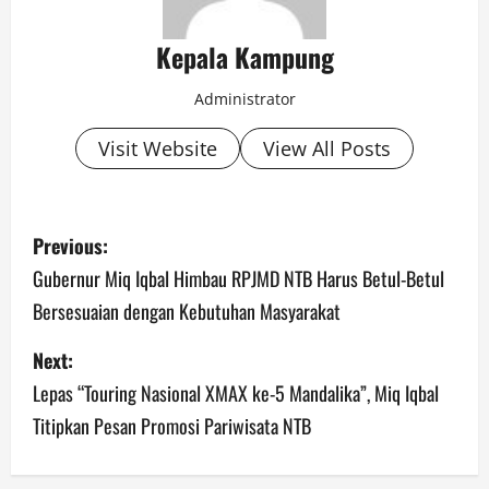
Kepala Kampung
Administrator
Visit Website
View All Posts
P
Previous:
o
Gubernur Miq Iqbal Himbau RPJMD NTB Harus Betul-Betul
Bersesuaian dengan Kebutuhan Masyarakat
s
Next:
t
Lepas “Touring Nasional XMAX ke-5 Mandalika”, Miq Iqbal
n
Titipkan Pesan Promosi Pariwisata NTB
a