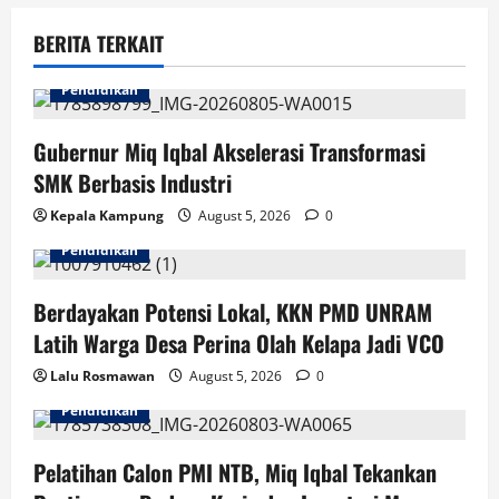
v
BERITA TERKAIT
i
Pendidikan
g
Gubernur Miq Iqbal Akselerasi Transformasi
a
SMK Berbasis Industri
t
Kepala Kampung
August 5, 2026
0
i
Pendidikan
o
Berdayakan Potensi Lokal, KKN PMD UNRAM
n
Latih Warga Desa Perina Olah Kelapa Jadi VCO
Lalu Rosmawan
August 5, 2026
0
Pendidikan
Pelatihan Calon PMI NTB, Miq Iqbal Tekankan