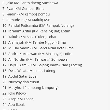
6. Joko KM Panto daeng Sumbawa
7. Ryan KM Gempar Bima
8. Faidin (KM kempo) Dompu
9. Alimuddin (KM Maluk) KSB
10. Randal Patisamba (KM Rampak Nulang)
11. Ibrahim Arifin (KM Rensing Bat) Lotim
12. Yakub (KM SasakTulen) Lobar
13. Alamsyah (KM Tembe Nggoli) Bima
14. M. Hariyadin (KM. Sarei Ndai Kota Bima
15. Andre Kurniawan (KM.Masbagik) Lotim
16. Ali Nurdin (KM. Taliwang) Sumbawa
17. Hajrul Azmi ( KM. Sajang Bawak Nao ) Loteng
18. Desa Wisata Masmas Loteng
19. Abdul Satar Lobar
20. Nurrosyidah Yusuf
21. Masyhuri (sambang kampung),
22. Joko Pitoyo,
23. Asep KM Lobar,
24. Abu Ikbal,