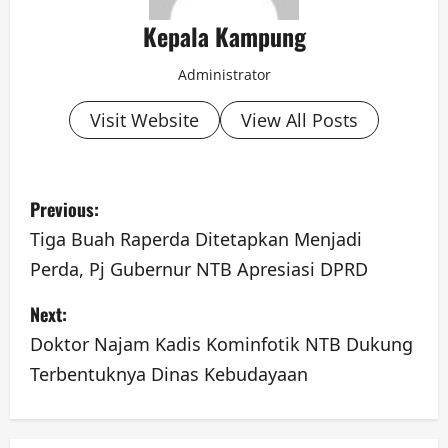
Kepala Kampung
Administrator
Visit Website
View All Posts
P
Previous:
o
Tiga Buah Raperda Ditetapkan Menjadi
Perda, Pj Gubernur NTB Apresiasi DPRD
s
Next:
t
Doktor Najam Kadis Kominfotik NTB Dukung
n
Terbentuknya Dinas Kebudayaan
a