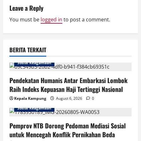
v
Leave a Reply
i
You must be
logged in
to post a comment.
g
a
BERITA TERKAIT
t
i
Sosial Keagamaan
o
Pendekatan Humanis Antar Embarkasi Lombok
Raih Indeks Kepuasan Haji Tertinggi Nasional
n
Kepala Kampung
August 6, 2026
0
Sosial Keagamaan
Pemprov NTB Dorong Pedoman Mediasi Sosial
untuk Mencegah Konflik Pernikahan Beda