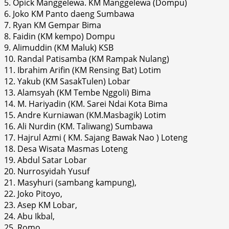
5. Opick Manggelewa. KM Manggelewa (Dompu)
6. Joko KM Panto daeng Sumbawa
7. Ryan KM Gempar Bima
8. Faidin (KM kempo) Dompu
9. Alimuddin (KM Maluk) KSB
10. Randal Patisamba (KM Rampak Nulang)
11. Ibrahim Arifin (KM Rensing Bat) Lotim
12. Yakub (KM SasakTulen) Lobar
13. Alamsyah (KM Tembe Nggoli) Bima
14. M. Hariyadin (KM. Sarei Ndai Kota Bima
15. Andre Kurniawan (KM.Masbagik) Lotim
16. Ali Nurdin (KM. Taliwang) Sumbawa
17. Hajrul Azmi ( KM. Sajang Bawak Nao ) Loteng
18. Desa Wisata Masmas Loteng
19. Abdul Satar Lobar
20. Nurrosyidah Yusuf
21. Masyhuri (sambang kampung),
22. Joko Pitoyo,
23. Asep KM Lobar,
24. Abu Ikbal,
25. Romo.