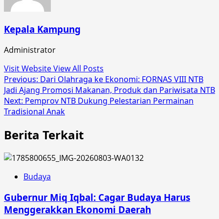
Kepala Kampung
Administrator
Visit Website
View All Posts
Post
Previous:
Dari Olahraga ke Ekonomi: FORNAS VIII NTB
Jadi Ajang Promosi Makanan, Produk dan Pariwisata NTB
navigation
Next:
Pemprov NTB Dukung Pelestarian Permainan
Tradisional Anak
Berita Terkait
Budaya
Gubernur Miq Iqbal: Cagar Budaya Harus
Menggerakkan Ekonomi Daerah