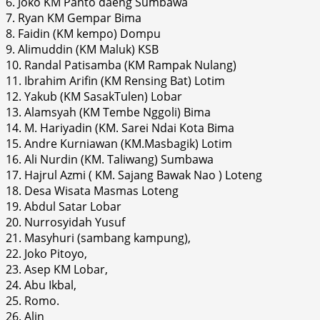
6. Joko KM Panto daeng Sumbawa
7. Ryan KM Gempar Bima
8. Faidin (KM kempo) Dompu
9. Alimuddin (KM Maluk) KSB
10. Randal Patisamba (KM Rampak Nulang)
11. Ibrahim Arifin (KM Rensing Bat) Lotim
12. Yakub (KM SasakTulen) Lobar
13. Alamsyah (KM Tembe Nggoli) Bima
14. M. Hariyadin (KM. Sarei Ndai Kota Bima
15. Andre Kurniawan (KM.Masbagik) Lotim
16. Ali Nurdin (KM. Taliwang) Sumbawa
17. Hajrul Azmi ( KM. Sajang Bawak Nao ) Loteng
18. Desa Wisata Masmas Loteng
19. Abdul Satar Lobar
20. Nurrosyidah Yusuf
21. Masyhuri (sambang kampung),
22. Joko Pitoyo,
23. Asep KM Lobar,
24. Abu Ikbal,
25. Romo.
26. Alin