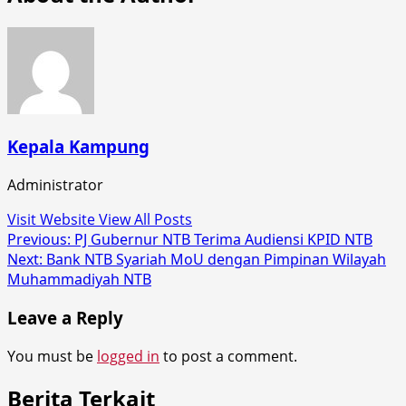
Kepala Kampung
Administrator
Visit Website
View All Posts
Post
Previous:
PJ Gubernur NTB Terima Audiensi KPID NTB
Next:
Bank NTB Syariah MoU dengan Pimpinan Wilayah
navigation
Muhammadiyah NTB
Leave a Reply
You must be
logged in
to post a comment.
Berita Terkait