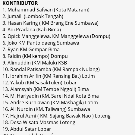
KONTRIBUTOR
1. Muhammad Safwan (Kota Mataram)
2. Jumaili (Lombok Tengah)
3. Hasan Karing ( KM Brang Ene Sumbawa)
4. Adi Pradana (Kab.Bima)
5. Opick Manggelewa. KM Manggelewa (Dompu)
6. Joko KM Panto daeng Sumbawa
7. Ryan KM Gempar Bima
8. Faidin (KM kempo) Dompu
9. Alimuddin (KM Maluk) KSB
10. Randal Patisamba (KM Rampak Nulang)
11. Ibrahim Arifin (KM Rensing Bat) Lotim
12. Yakub (KM SasakTulen) Lobar
13. Alamsyah (KM Tembe Nggoli) Bima
14. M. Hariyadin (KM. Sarei Ndai Kota Bima
15. Andre Kurniawan (KM.Masbagik) Lotim
16. Ali Nurdin (KM. Taliwang) Sumbawa
17. Hajrul Azmi ( KM. Sajang Bawak Nao ) Loteng
18. Desa Wisata Masmas Loteng
19. Abdul Satar Lobar