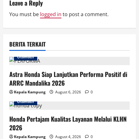
v
Leave a Reply
You must be
logged in
to post a comment.
i
g
a
BERITA TERKAIT
t
Otomotif
i
Astra Honda Siap Lanjutkan Performa Positif di
o
ARRC Mandalika 2026
n
Kepala Kampung
August 6, 2026
0
Otomotif
Honda Pertajam Kualitas Layanan Melalui KLHN
2026
Kepala Kampung
August 4, 2026
0