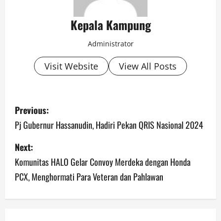
Kepala Kampung
Administrator
Visit Website
View All Posts
P
Previous:
o
Pj Gubernur Hassanudin, Hadiri Pekan QRIS Nasional 2024
s
Next:
Komunitas HALO Gelar Convoy Merdeka dengan Honda
t
PCX, Menghormati Para Veteran dan Pahlawan
n
a