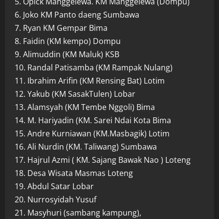
5. Opick Manggelewa. KM Manggelewa (Dompu)
6. Joko KM Panto daeng Sumbawa
7. Ryan KM Gempar Bima
8. Faidin (KM kempo) Dompu
9. Alimuddin (KM Maluk) KSB
10. Randal Patisamba (KM Rampak Nulang)
11. Ibrahim Arifin (KM Rensing Bat) Lotim
12. Yakub (KM SasakTulen) Lobar
13. Alamsyah (KM Tembe Nggoli) Bima
14. M. Hariyadin (KM. Sarei Ndai Kota Bima
15. Andre Kurniawan (KM.Masbagik) Lotim
16. Ali Nurdin (KM. Taliwang) Sumbawa
17. Hajrul Azmi ( KM. Sajang Bawak Nao ) Loteng
18. Desa Wisata Masmas Loteng
19. Abdul Satar Lobar
20. Nurrosyidah Yusuf
21. Masyhuri (sambang kampung),