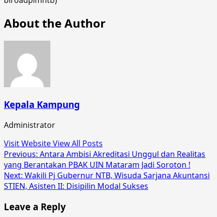
About the Author
Kepala Kampung
Administrator
Visit Website
View All Posts
Post
Previous:
Antara Ambisi Akreditasi Unggul dan Realitas
yang Berantakan PBAK UIN Mataram Jadi Soroton !
navigation
Next:
Wakili Pj Gubernur NTB, Wisuda Sarjana Akuntansi
STIEN, Asisten II: Disipilin Modal Sukses
Leave a Reply