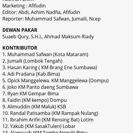
Marketing : Afifudin
Editor: Abdi, Achim Nadfia, Afifudin
Reporter: Muhammad Safwan, Jumaili, Ncep
DEWAN PAKAR
Suaeb Qury, S.H.I., Ahmad Maksum Riady
KONTRIBUTOR
1. Muhammad Safwan (Kota Mataram)
2. Jumaili (Lombok Tengah)
3. Hasan Karing ( KM Brang Ene Sumbawa)
4. Adi Pradana (Kab.Bima)
5. Opick Manggelewa. KM Manggelewa (Dompu)
6. Joko KM Panto daeng Sumbawa
7. Ryan KM Gempar Bima
8. Faidin (KM kempo) Dompu
9. Alimuddin (KM Maluk) KSB
10. Randal Patisamba (KM Rampak Nulang)
11. Ibrahim Arifin (KM Rensing Bat) Lotim
12. Yakub (KM SasakTulen) Lobar
13. Alamsyah (KM Tembe Nggoli) Bima