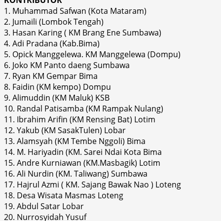
KONTRIBUTOR
1. Muhammad Safwan (Kota Mataram)
2. Jumaili (Lombok Tengah)
3. Hasan Karing ( KM Brang Ene Sumbawa)
4. Adi Pradana (Kab.Bima)
5. Opick Manggelewa. KM Manggelewa (Dompu)
6. Joko KM Panto daeng Sumbawa
7. Ryan KM Gempar Bima
8. Faidin (KM kempo) Dompu
9. Alimuddin (KM Maluk) KSB
10. Randal Patisamba (KM Rampak Nulang)
11. Ibrahim Arifin (KM Rensing Bat) Lotim
12. Yakub (KM SasakTulen) Lobar
13. Alamsyah (KM Tembe Nggoli) Bima
14. M. Hariyadin (KM. Sarei Ndai Kota Bima
15. Andre Kurniawan (KM.Masbagik) Lotim
16. Ali Nurdin (KM. Taliwang) Sumbawa
17. Hajrul Azmi ( KM. Sajang Bawak Nao ) Loteng
18. Desa Wisata Masmas Loteng
19. Abdul Satar Lobar
20. Nurrosyidah Yusuf