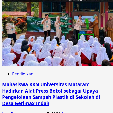
Pendidikan
Mahasiswa KKN Universitas Mataram
Hadirkan Alat Press Botol sebagai Upaya
Pengelolaan Sampah Plastik di Sekolah di
Desa Gerimax Indah