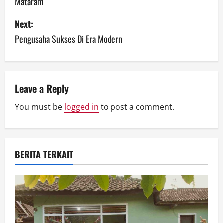
Mataram
s
Next:
t
Pengusaha Sukses Di Era Modern
n
a
v
Leave a Reply
You must be
logged in
to post a comment.
i
g
a
BERITA TERKAIT
t
i
o