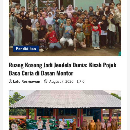
n
Pendidikan
Ruang Kosong Jadi Jendela Dunia: Kisah Pojok
Baca Ceria di Dasan Montor
Lalu Rosmawan
August 7, 2026
0