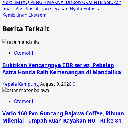
navigation
Next:
IMTAQ PENUH MAKNA! Diskop UKM NTB Satukan
Iman, Aksi Sosial, dan Gerakan Nyata Entaskan
Kemiskinan Ekstrem
Berita Terkait
Otomotif
Buktikan Kencangnya CBR series, Pebalap
Astra Honda Raih Kemenangan di Mandalika
Kepala Kampung
August 9, 2026
0
Otomotif
Vario 160 Evo Guncang Bajawa Coffee, Ribuan
Milenial Tumpah Ruah Rayakan HUT RI ke-81