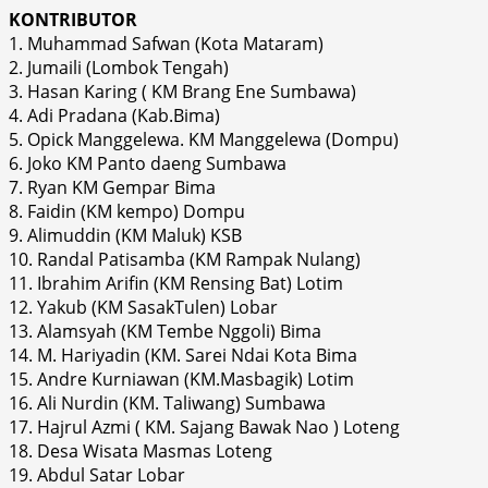
KONTRIBUTOR
1. Muhammad Safwan (Kota Mataram)
2. Jumaili (Lombok Tengah)
3. Hasan Karing ( KM Brang Ene Sumbawa)
4. Adi Pradana (Kab.Bima)
5. Opick Manggelewa. KM Manggelewa (Dompu)
6. Joko KM Panto daeng Sumbawa
7. Ryan KM Gempar Bima
8. Faidin (KM kempo) Dompu
9. Alimuddin (KM Maluk) KSB
10. Randal Patisamba (KM Rampak Nulang)
11. Ibrahim Arifin (KM Rensing Bat) Lotim
12. Yakub (KM SasakTulen) Lobar
13. Alamsyah (KM Tembe Nggoli) Bima
14. M. Hariyadin (KM. Sarei Ndai Kota Bima
15. Andre Kurniawan (KM.Masbagik) Lotim
16. Ali Nurdin (KM. Taliwang) Sumbawa
17. Hajrul Azmi ( KM. Sajang Bawak Nao ) Loteng
18. Desa Wisata Masmas Loteng
19. Abdul Satar Lobar