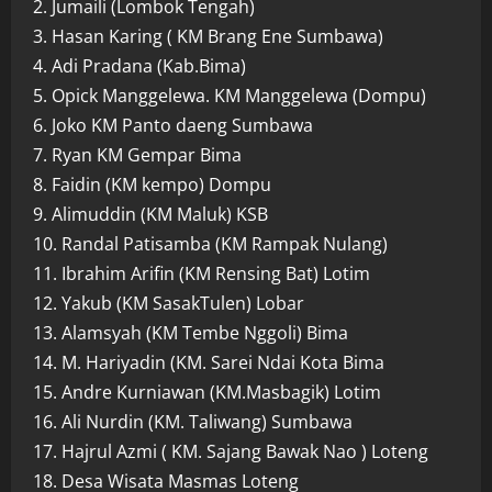
2. Jumaili (Lombok Tengah)
3. Hasan Karing ( KM Brang Ene Sumbawa)
4. Adi Pradana (Kab.Bima)
5. Opick Manggelewa. KM Manggelewa (Dompu)
6. Joko KM Panto daeng Sumbawa
7. Ryan KM Gempar Bima
8. Faidin (KM kempo) Dompu
9. Alimuddin (KM Maluk) KSB
10. Randal Patisamba (KM Rampak Nulang)
11. Ibrahim Arifin (KM Rensing Bat) Lotim
12. Yakub (KM SasakTulen) Lobar
13. Alamsyah (KM Tembe Nggoli) Bima
14. M. Hariyadin (KM. Sarei Ndai Kota Bima
15. Andre Kurniawan (KM.Masbagik) Lotim
16. Ali Nurdin (KM. Taliwang) Sumbawa
17. Hajrul Azmi ( KM. Sajang Bawak Nao ) Loteng
18. Desa Wisata Masmas Loteng