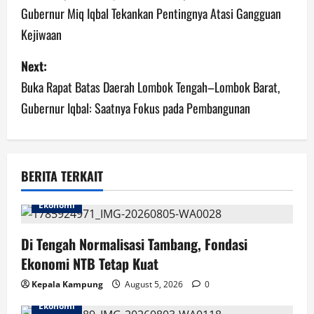
Gubernur Miq Iqbal Tekankan Pentingnya Atasi Gangguan
s
Kejiwaan
t
Next:
n
Buka Rapat Batas Daerah Lombok Tengah–Lombok Barat,
a
Gubernur Iqbal: Saatnya Fokus pada Pembangunan
v
i
BERITA TERKAIT
g
Ekonomi
a
Di Tengah Normalisasi Tambang, Fondasi
t
Ekonomi NTB Tetap Kuat
i
Kepala Kampung
August 5, 2026
0
Ekonomi