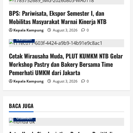
o
n
BPS: Pariwisata, Ekspor Semester I, dan
Mobilitas Masyarakat Warnai Kinerja NTB
Kepala Kampung
August 3, 2026
0
Ekonomi
Cetak Wirausaha Muda, PLUT KUMKM NTB Gelar
Workshop Pastry dan Bakery Bersama Time
Pemerhati UMKM dari Jakarta
Kepala Kampung
August 3, 2026
0
BACA JUGA
Otomotif