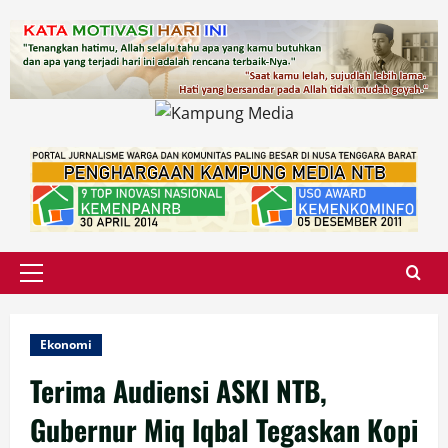
Skip
to
content
Primary
Menu
Ekonomi
Terima Audiensi ASKI NTB,
Gubernur Miq Iqbal Tegaskan Kopi