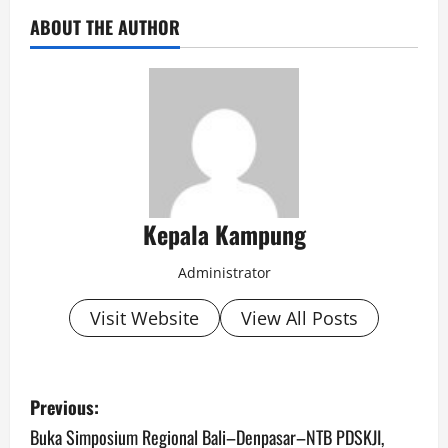
ABOUT THE AUTHOR
Kepala Kampung
Administrator
Visit Website
View All Posts
P
Previous:
o
Buka Simposium Regional Bali–Denpasar–NTB PDSKJI,