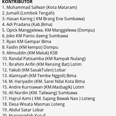
KONTRIBUTOR
1. Muhammad Safwan (Kota Mataram)
2. Jumaili (Lombok Tengah)
3. Hasan Karing ( KM Brang Ene Sumbawa)
4. Adi Pradana (Kab.Bima)
5. Opick Manggelewa. KM Manggelewa (Dompu)
6. Joko KM Panto daeng Sumbawa
7. Ryan KM Gempar Bima
8. Faidin (KM kempo) Dompu
9. Alimuddin (KM Maluk) KSB
10. Randal Patisamba (KM Rampak Nulang)
11. Ibrahim Arifin (KM Rensing Bat) Lotim
12. Yakub (KM SasakTulen) Lobar
13. Alamsyah (KM Tembe Nggoli) Bima
14. M. Hariyadin (KM. Sarei Ndai Kota Bima
15. Andre Kurniawan (KM.Masbagik) Lotim
16. Ali Nurdin (KM. Taliwang) Sumbawa
17. Hajrul Azmi ( KM. Sajang Bawak Nao ) Loteng
18. Desa Wisata Masmas Loteng
19. Abdul Satar Lobar
20. Nurrosyidah Yusuf