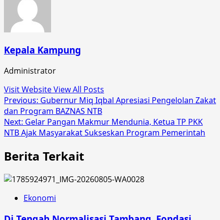
Kepala Kampung
Administrator
Visit Website
View All Posts
Post
Previous:
Gubernur Miq Iqbal Apresiasi Pengelolan Zakat
dan Program BAZNAS NTB
navigation
Next:
Gelar Pangan Makmur Mendunia, Ketua TP PKK
NTB Ajak Masyarakat Sukseskan Program Pemerintah
Berita Terkait
Ekonomi
Di Tengah Normalisasi Tambang, Fondasi