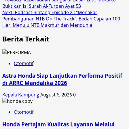
Post
Buktikan Isi Surah Al-Furqan Ayat 53
navigation
Next:
Podcast Bintang Episode X : “Menakar
Pembangunan NTB On The Track”, Bedah Capaian 100
Hari Menuju NTB Makmur dan Mendunia
Berita Terkait
Otomotif
Astra Honda Siap Lanjutkan Performa Positif
di ARRC Mandalika 2026
Kepala Kampung
August 6, 2026
0
Otomotif
Honda Pertajam Kualitas Layanan Melalui