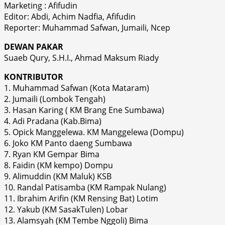
Marketing : Afifudin
Editor: Abdi, Achim Nadfia, Afifudin
Reporter: Muhammad Safwan, Jumaili, Ncep
DEWAN PAKAR
Suaeb Qury, S.H.I., Ahmad Maksum Riady
KONTRIBUTOR
1. Muhammad Safwan (Kota Mataram)
2. Jumaili (Lombok Tengah)
3. Hasan Karing ( KM Brang Ene Sumbawa)
4. Adi Pradana (Kab.Bima)
5. Opick Manggelewa. KM Manggelewa (Dompu)
6. Joko KM Panto daeng Sumbawa
7. Ryan KM Gempar Bima
8. Faidin (KM kempo) Dompu
9. Alimuddin (KM Maluk) KSB
10. Randal Patisamba (KM Rampak Nulang)
11. Ibrahim Arifin (KM Rensing Bat) Lotim
12. Yakub (KM SasakTulen) Lobar
13. Alamsyah (KM Tembe Nggoli) Bima