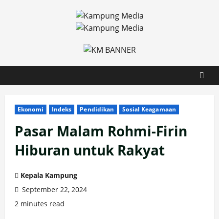
Skip
to
content
Ekonomi
Indeks
Pendidikan
Sosial Keagamaan
Pasar Malam Rohmi-Firin
Hiburan untuk Rakyat
Kepala Kampung
September 22, 2024
2 minutes read