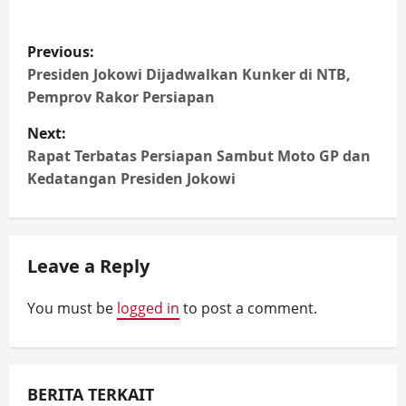
P
Previous:
o
Presiden Jokowi Dijadwalkan Kunker di NTB,
s
Pemprov Rakor Persiapan
t
Next:
n
Rapat Terbatas Persiapan Sambut Moto GP dan
Kedatangan Presiden Jokowi
a
v
i
Leave a Reply
g
a
You must be
logged in
to post a comment.
t
i
BERITA TERKAIT
o