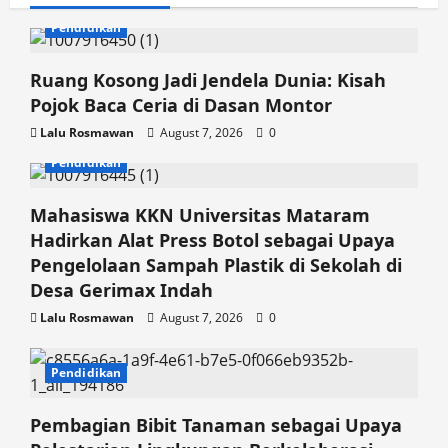
n
Pendidikan
Ruang Kosong Jadi Jendela Dunia: Kisah
Pojok Baca Ceria di Dasan Montor
Lalu Rosmawan
August 7, 2026
0
Pendidikan
Mahasiswa KKN Universitas Mataram
Hadirkan Alat Press Botol sebagai Upaya
Pengelolaan Sampah Plastik di Sekolah di
Desa Gerimax Indah
Lalu Rosmawan
August 7, 2026
0
Pendidikan
Pembagian Bibit Tanaman sebagai Upaya