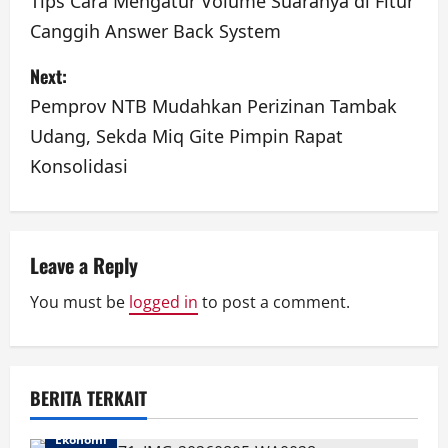
o
Tips Cara Mengatur Volume Suaranya di Fitur
Canggih Answer Back System
s
Next:
t
Pemprov NTB Mudahkan Perizinan Tambak
n
Udang, Sekda Miq Gite Pimpin Rapat
a
Konsolidasi
v
i
Leave a Reply
g
You must be
logged in
to post a comment.
a
t
BERITA TERKAIT
i
Ekonomi