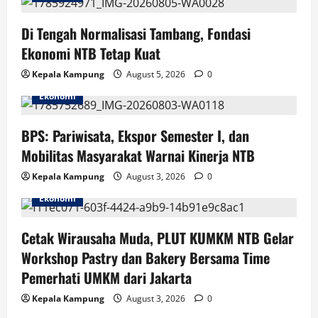
o
Di Tengah Normalisasi Tambang, Fondasi
n
Ekonomi NTB Tetap Kuat
Kepala Kampung
August 5, 2026
0
Ekonomi
BPS: Pariwisata, Ekspor Semester I, dan
Mobilitas Masyarakat Warnai Kinerja NTB
Kepala Kampung
August 3, 2026
0
Ekonomi
Cetak Wirausaha Muda, PLUT KUMKM NTB Gelar
Workshop Pastry dan Bakery Bersama Time
Pemerhati UMKM dari Jakarta
Kepala Kampung
August 3, 2026
0