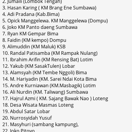
2. Jumaili (Lombok Tengah)
3. Hasan Karing ( KM Brang Ene Sumbawa)
4. Adi Pradana (Kab.Bima)
5. Opick Manggelewa. KM Manggelewa (Dompu)
6. Joko KM Panto daeng Sumbawa
7. Ryan KM Gempar Bima
8. Faidin (KM kempo) Dompu
9. Alimuddin (KM Maluk) KSB
10. Randal Patisamba (KM Rampak Nulang)
11. Ibrahim Arifin (KM Rensing Bat) Lotim
12. Yakub (KM SasakTulen) Lobar
13. Alamsyah (KM Tembe Nggoli) Bima
14. M. Hariyadin (KM. Sarei Ndai Kota Bima
15. Andre Kurniawan (KM.Masbagik) Lotim
16. Ali Nurdin (KM. Taliwang) Sumbawa
17. Hajrul Azmi ( KM. Sajang Bawak Nao ) Loteng
18. Desa Wisata Masmas Loteng
19. Abdul Satar Lobar
20. Nurrosyidah Yusuf
21. Masyhuri (sambang kampung),
22. Joko Pitoyo,