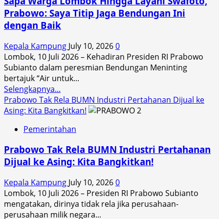
Sapa Warga Lombok Hingga Layani Swafoto,
Temuan
Prabowo: Saya Titip Jaga Bendungan Ini
BPK
dengan Baik
Telah
Ditindaklanjuti,
Kepala Kampung
July 10, 2026
0
Tidak
Lombok, 10 Juli 2026 – Kehadiran Presiden RI Prabowo
Ada
Subianto dalam peresmian Bendungan Meninting
Kerugian
bertajuk “Air untuk...
Daerah
Read
Selengkapnya...
Yang
more
Prabowo Tak Rela BUMN Industri Pertahanan Dijual ke
Dibiarkan
about
Asing: Kita Bangkitkan!
Sapa
Pemerintahan
Warga
Lombok
Prabowo Tak Rela BUMN Industri Pertahanan
Hingga
Dijual ke Asing: Kita Bangkitkan!
Layani
Swafoto,
Kepala Kampung
July 10, 2026
0
Prabowo:
Lombok, 10 Juli 2026 – Presiden RI Prabowo Subianto
Saya
mengatakan, dirinya tidak rela jika perusahaan-
Titip
perusahaan milik negara...
Jaga