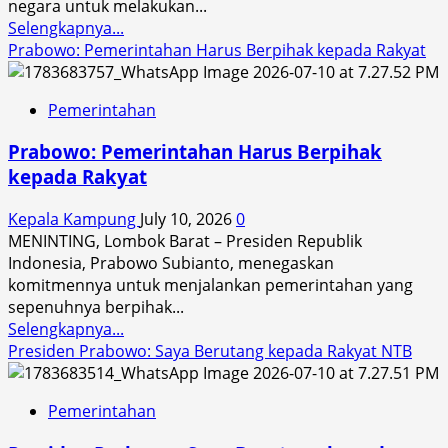
negara untuk melakukan...
Read
Selengkapnya...
more
Prabowo: Pemerintahan Harus Berpihak kepada Rakyat
about
Pesan
Pemerintahan
Presiden
Prabowo
Prabowo: Pemerintahan Harus Berpihak
untuk
kepada Rakyat
Aparat
Negara:
Kepala Kampung
July 10, 2026
0
Mari
MENINTING, Lombok Barat – Presiden Republik
Benahi
Indonesia, Prabowo Subianto, menegaskan
Diri,
komitmennya untuk menjalankan pemerintahan yang
Rakyat
sepenuhnya berpihak...
Tidak
Read
Selengkapnya...
Ingin
more
Presiden Prabowo: Saya Berutang kepada Rakyat NTB
Ada
about
Korupsi
Prabowo:
Pemerintahan
Pemerintahan
Harus