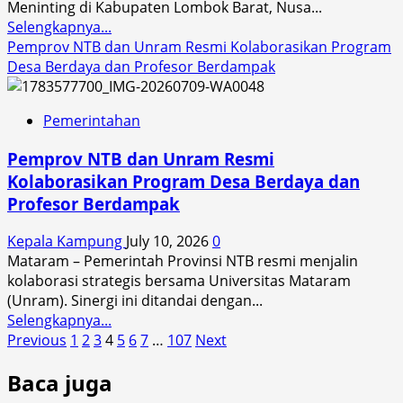
Meninting di Kabupaten Lombok Barat, Nusa...
Read
Selengkapnya...
more
Pemprov NTB dan Unram Resmi Kolaborasikan Program
about
Desa Berdaya dan Profesor Berdampak
Presiden
Prabowo
Pemerintahan
Resmikan
Bendungan
Pemprov NTB dan Unram Resmi
Meninting,
Kolaborasikan Program Desa Berdaya dan
Air
Profesor Berdampak
Harus
Sampai
Kepala Kampung
July 10, 2026
0
kepada
Mataram – Pemerintah Provinsi NTB resmi menjalin
Petan
kolaborasi strategis bersama Universitas Mataram
(Unram). Sinergi ini ditandai dengan...
Read
Selengkapnya...
Posts
more
Previous
1
2
3
4
5
6
7
…
107
Next
about
pagination
Baca juga
Pemprov
NTB