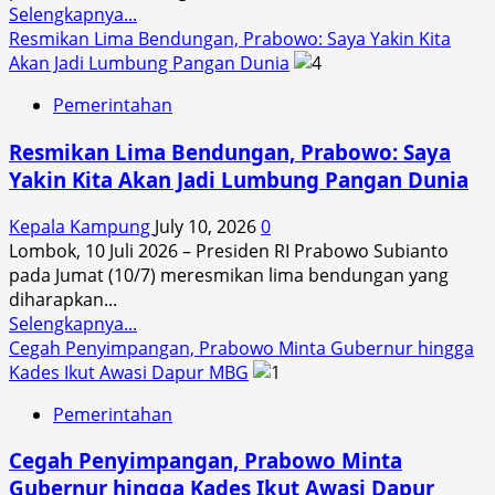
Read
Selengkapnya...
Bendungan
more
Resmikan Lima Bendungan, Prabowo: Saya Yakin Kita
Ini
about
Akan Jadi Lumbung Pangan Dunia
dengan
Prabowo
Baik
Pemerintahan
Tak
Rela
Resmikan Lima Bendungan, Prabowo: Saya
BUMN
Yakin Kita Akan Jadi Lumbung Pangan Dunia
Industri
Pertahanan
Kepala Kampung
July 10, 2026
0
Dijual
Lombok, 10 Juli 2026 – Presiden RI Prabowo Subianto
ke
pada Jumat (10/7) meresmikan lima bendungan yang
Asing:
diharapkan...
Kita
Read
Selengkapnya...
Bangkitkan!
more
Cegah Penyimpangan, Prabowo Minta Gubernur hingga
about
Kades Ikut Awasi Dapur MBG
Resmikan
Pemerintahan
Lima
Bendungan,
Cegah Penyimpangan, Prabowo Minta
Prabowo:
Gubernur hingga Kades Ikut Awasi Dapur
Saya