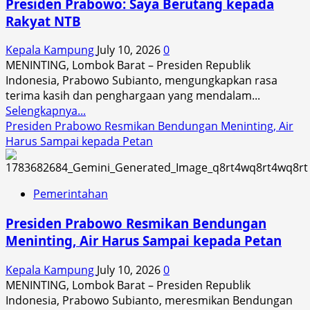
Presiden Prabowo: Saya Berutang kepada
Berpihak
Rakyat NTB
kepada
Rakyat
Kepala Kampung
July 10, 2026
0
MENINTING, Lombok Barat – Presiden Republik
Indonesia, Prabowo Subianto, mengungkapkan rasa
terima kasih dan penghargaan yang mendalam...
Read
Selengkapnya...
more
Presiden Prabowo Resmikan Bendungan Meninting, Air
about
Harus Sampai kepada Petan
Presiden
Prabowo:
Saya
Pemerintahan
Berutang
kepada
Presiden Prabowo Resmikan Bendungan
Rakyat
Meninting, Air Harus Sampai kepada Petan
NTB
Kepala Kampung
July 10, 2026
0
MENINTING, Lombok Barat – Presiden Republik
Indonesia, Prabowo Subianto, meresmikan Bendungan