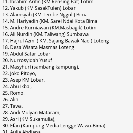
11. Ibrahim Arifin (KM Rensing Bat) Lotim
12. Yakub (KM SasakTulen) Lobar
13. Alamsyah (KM Tembe Nggoli) Bima
14. M. Hariyadin (KM. Sarei Ndai Kota Bima
15. Andre Kurniawan (KM.Masbagik) Lotim
16. Ali Nurdin (KM. Taliwang) Sumbawa
17. Hajrul Azmi ( KM. Sajang Bawak Nao ) Loteng
18. Desa Wisata Masmas Loteng
19. Abdul Satar Lobar
20. Nurrosyidah Yusuf
21. Masyhuri (sambang kampung),
22. Joko Pitoyo,
23. Asep KM Lobar,
24. Abu Ikbal,
25. Romo.
26. Alin
27. Tawa,
28. Andi Mulyan Mataram,
29. Asri (KM Sukamulia),
30. Efan (Kampung Media Lengge Wawo-Bima)
31. Aulia Abdiana