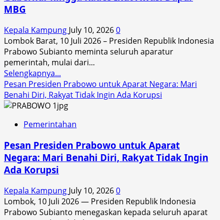
MBG
Yakin
Kita
Kepala Kampung
July 10, 2026
0
Akan
Lombok Barat, 10 Juli 2026 – Presiden Republik Indonesia
Jadi
Prabowo Subianto meminta seluruh aparatur
Lumbung
pemerintah, mulai dari...
Pangan
Read
Selengkapnya...
Dunia
more
Pesan Presiden Prabowo untuk Aparat Negara: Mari
about
Benahi Diri, Rakyat Tidak Ingin Ada Korupsi
Cegah
Penyimpangan,
Pemerintahan
Prabowo
Minta
Pesan Presiden Prabowo untuk Aparat
Gubernur
Negara: Mari Benahi Diri, Rakyat Tidak Ingin
hingga
Ada Korupsi
Kades
Ikut
Kepala Kampung
July 10, 2026
0
Awasi
Lombok, 10 Juli 2026 — Presiden Republik Indonesia
Dapur
Prabowo Subianto menegaskan kepada seluruh aparat
MBG