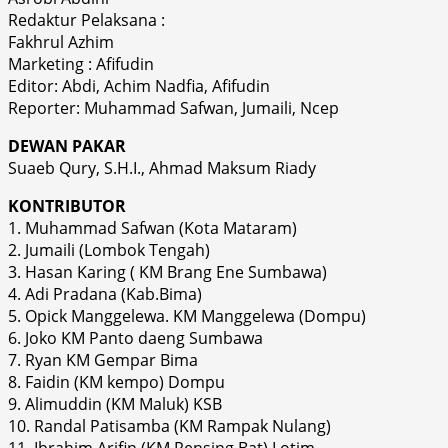
Redaktur Pelaksana :
Fakhrul Azhim
Marketing : Afifudin
Editor: Abdi, Achim Nadfia, Afifudin
Reporter: Muhammad Safwan, Jumaili, Ncep
DEWAN PAKAR
Suaeb Qury, S.H.I., Ahmad Maksum Riady
KONTRIBUTOR
1. Muhammad Safwan (Kota Mataram)
2. Jumaili (Lombok Tengah)
3. Hasan Karing ( KM Brang Ene Sumbawa)
4. Adi Pradana (Kab.Bima)
5. Opick Manggelewa. KM Manggelewa (Dompu)
6. Joko KM Panto daeng Sumbawa
7. Ryan KM Gempar Bima
8. Faidin (KM kempo) Dompu
9. Alimuddin (KM Maluk) KSB
10. Randal Patisamba (KM Rampak Nulang)
11. Ibrahim Arifin (KM Rensing Bat) Lotim