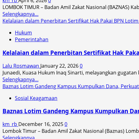
km_rb
April 6, 2026
0
Lombok
LOMBOK TIMUR – Badan Amil Zakat Nasional (BAZNAS) Kab
Timur
Read
Selengkapnya...
Bakal
more
Kelalaian dalam Penerbitan Sertifikat Hak Pakai BPN Loti
Dialihkan
about
Menjadi
Hukum
Perkuat
Rumah
Pemerintahan
Tata
Sehat
Kelola
Baznas
Kelalaian dalam Penerbitan Sertifikat Hak Pa
ZIS,
BAZNAS
Lalu Rosmawan
January 22, 2026
0
Lombok
Junaedi, Kuasa Hukum Inaq Sinarti, melayangkan gugatan k
Timur
Read
Selengkapnya...
Tegaskan
more
Baznas Lotim Gandeng Kampus Kumpulkan Dana, Perkuat
Prinsip
about
3A
Sosial Keagamaan
Kelalaian
dalam
dalam
Rapat
Baznas Lotim Gandeng Kampus Kumpulkan Dan
Penerbitan
Koordinasi
Sertifikat
km_rb
December 16, 2025
0
Hak
Lombok Timur – Badan Amil Zakat Nasional (Baznas) Lomb
Pakai
Read
Selengkapnya...