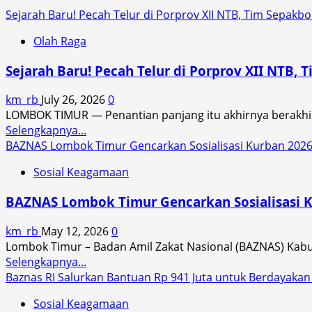
Sejarah Baru! Pecah Telur di Porprov XII NTB, Tim Sepak
Olah Raga
Sejarah Baru! Pecah Telur di Porprov XII NTB
km_rb
July 26, 2026
0
LOMBOK TIMUR — Penantian panjang itu akhirnya berakhir
Read
Selengkapnya...
more
BAZNAS Lombok Timur Gencarkan Sosialisasi Kurban 2026, 
about
Sosial Keagamaan
Sejarah
Baru!
BAZNAS Lombok Timur Gencarkan Sosialisasi Ku
Pecah
Telur
km_rb
May 12, 2026
0
di
Lombok Timur – Badan Amil Zakat Nasional (BAZNAS) Kabu
Porprov
Read
Selengkapnya...
XII
more
Baznas RI Salurkan Bantuan Rp 941 Juta untuk Berdayaka
NTB,
about
Tim
Sosial Keagamaan
BAZNAS