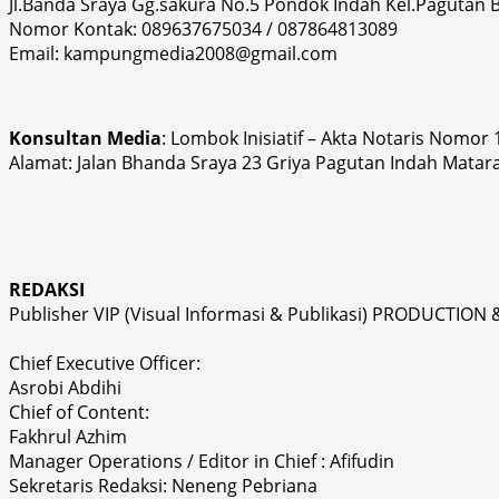
Jl.Banda Sraya Gg.sakura No.5 Pondok Indah Kel.Pagutan
Nomor Kontak: 089637675034 / 087864813089
Email: kampungmedia2008@gmail.com
Konsultan Media
: Lombok Inisiatif – Akta Notaris Nomor
Alamat: Jalan Bhanda Sraya 23 Griya Pagutan Indah Matar
REDAKSI
Publisher VIP (Visual Informasi & Publikasi) PRODUCTION 
Chief Executive Officer:
Asrobi Abdihi
Chief of Content:
Fakhrul Azhim
Manager Operations / Editor in Chief : Afifudin
Sekretaris Redaksi: Neneng Pebriana