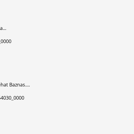
...
at Baznas....