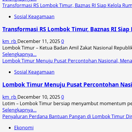
BPN
more
Transformasi RS Lombok Timur, Baznas RI Siap Kelola Ru
Lotim
about
di
Sosial Keagamaan
Baznas
Gugat
Lotim
di
Transformasi RS Lombok Timur, Baznas RI Siap
Gandeng
PTUN
Kampus
Mataram
km_rb
December 11, 2025
0
Kumpulkan
Lombok Timur – Ketua Badan Amil Zakat Nasional Republik I
Dana,
Read
Selengkapnya...
Perkuat
more
Lombok Timur Menuju Pusat Percontohan Nasional, Menan
Empati
about
Kebangsaan
Sosial Keagamaan
Transformasi
RS
Lombok Timur Menuju Pusat Percontohan Nasio
Lombok
Timur,
km_rb
December 10, 2025
0
Baznas
Lotim – Lombok Timur bersiap menyambut momentum pen
RI
Read
Selengkapnya...
Siap
more
Penyaluran Perdana Bantuan Pangan di Lombok Timur Dimu
Kelola
about
Rumah
Ekonomi
Lombok
Sehat