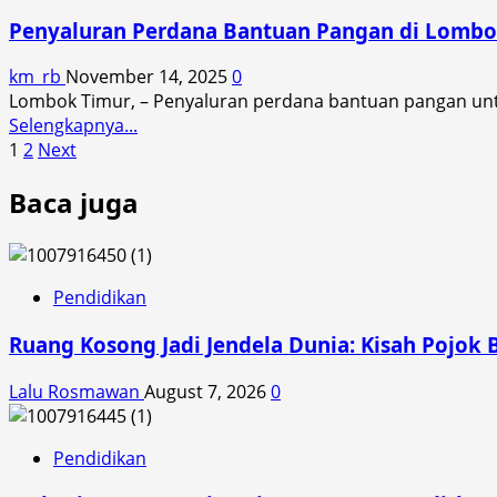
Timur
Penyaluran Perdana Bantuan Pangan di Lombok
Menuju
Pusat
km_rb
November 14, 2025
0
Percontohan
Lombok Timur, – Penyaluran perdana bantuan pangan untuk
Nasional,
Read
Selengkapnya...
Menanti
Posts
more
1
2
Next
Kunjungan
about
Sejarah
pagination
Baca juga
Penyaluran
Ketua
Perdana
Baznas
Bantuan
RI
Pangan
di
Pendidikan
Lombok
Ruang Kosong Jadi Jendela Dunia: Kisah Pojok 
Timur
Dimulai,
Lalu Rosmawan
August 7, 2026
0
Ribuan
Ton
Beras
Pendidikan
dan
Minyak