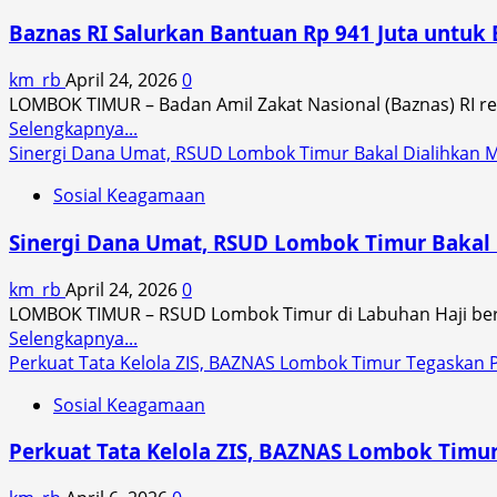
Sepakbola
Lombok
Lombok
Baznas RI Salurkan Bantuan Rp 941 Juta untu
Timur
Timur
Gencarkan
Raih
km_rb
April 24, 2026
0
Sosialisasi
Emas
LOMBOK TIMUR – Badan Amil Zakat Nasional (Baznas) RI re
Kurban
Perdana
Read
Selengkapnya...
2026,
more
Sinergi Dana Umat, RSUD Lombok Timur Bakal Dialihkan 
Targetkan
about
Kontribusi
Sosial Keagamaan
Baznas
Nasional
RI
Rp130
Sinergi Dana Umat, RSUD Lombok Timur Bakal 
Salurkan
Miliar
Bantuan
km_rb
April 24, 2026
0
Rp
LOMBOK TIMUR – RSUD Lombok Timur di Labuhan Haji bere
941
Read
Selengkapnya...
Juta
more
Perkuat Tata Kelola ZIS, BAZNAS Lombok Timur Tegaskan P
untuk
about
Berdayakan
Sosial Keagamaan
Sinergi
Petani
Dana
Gunung
Perkuat Tata Kelola ZIS, BAZNAS Lombok Timur
Umat,
Malang
RSUD